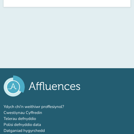
(tab newydd)
Ydych chi'n weithiwr proffesiynol?
Cwestiynau Cyffredin
Telerau defnyddio
Polisi defnyddio data
Datganiad hygyrchedd