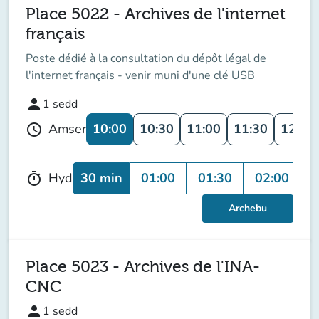
Place 5022 - Archives de l'internet
français
Poste dédié à la consultation du dépôt légal de
l'internet français - venir muni d'une clé USB
person
1
sedd
10:00
10:30
11:00
11:30
12:00
Amser
schedule
30 min
01:00
01:30
02:00
Hyd
timer
Archebu
Place 5023 - Archives de l'INA-
CNC
person
1
sedd