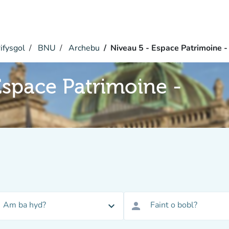
ifysgol
BNU
Archebu
Niveau 5 - Espace Patrimoine -
Espace Patrimoine -
Am ba hyd?
Faint o bobl?
expand_more
person