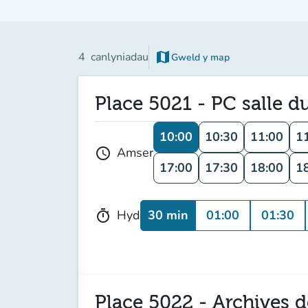
map
4
canlyniadau
Gweld y map
(tab newydd)
Place 5021 - PC salle d
10:00
10:30
11:00
1
Amser
schedule
17:00
17:30
18:00
1
30 min
01:00
01:30
Hyd
timer
Place 5022 - Archives de