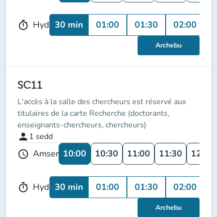
30 min
01:00
01:30
02:00
0
Hyd
timer
Archebu
SC11
L'accès à la salle des chercheurs est réservé aux
titulaires de la carte Recherche (doctorants,
enseignants-chercheurs, chercheurs)
person
1
sedd
10:00
10:30
11:00
11:30
12:00
Amser
schedule
30 min
01:00
01:30
02:00
0
Hyd
timer
Archebu