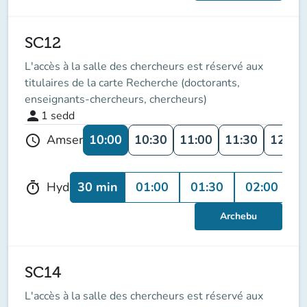
SC12
L'accès à la salle des chercheurs est réservé aux
titulaires de la carte Recherche (doctorants,
enseignants-chercheurs, chercheurs)
person
1
sedd
10:00
10:30
11:00
11:30
12:00
Amser
schedule
30 min
01:00
01:30
02:00
0
Hyd
timer
Archebu
SC14
L'accès à la salle des chercheurs est réservé aux