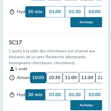
30 min
01:00
01:30
02:00
0
Hyd
timer
Archebu
SC17
L'accès à la salle des chercheurs est réservé aux
titulaires de la carte Recherche (doctorants,
enseignants-chercheurs, chercheurs)
person
1
sedd
10:00
10:30
11:00
11:30
12:00
Amser
schedule
30 min
01:00
01:30
02:00
0
Hyd
timer
Archebu