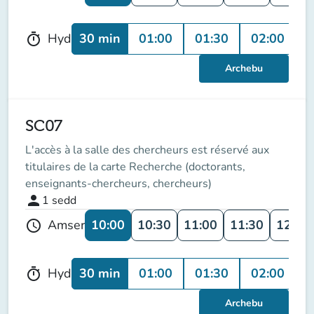
30 min
01:00
01:30
02:00
0
Hyd
timer
Archebu
SC07
L'accès à la salle des chercheurs est réservé aux
titulaires de la carte Recherche (doctorants,
enseignants-chercheurs, chercheurs)
person
1
sedd
10:00
10:30
11:00
11:30
12:00
Amser
schedule
30 min
01:00
01:30
02:00
0
Hyd
timer
Archebu