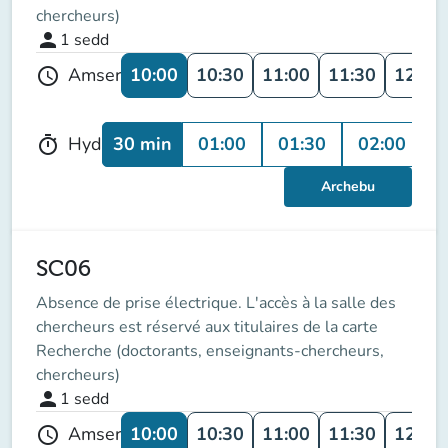
chercheurs)
person
1
sedd
10:00
10:30
11:00
11:30
12:00
Amser
schedule
30 min
01:00
01:30
02:00
0
Hyd
timer
Archebu
SC06
Absence de prise électrique. L'accès à la salle des
chercheurs est réservé aux titulaires de la carte
Recherche (doctorants, enseignants-chercheurs,
chercheurs)
person
1
sedd
10:00
10:30
11:00
11:30
12:00
Amser
schedule