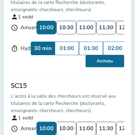
titulaires de la carte Recherche (doctorants,
enseignants-chercheurs, chercheurs)
person
1
sedd
10:00
10:30
11:00
11:30
12:00
Amser
schedule
30 min
01:00
01:30
02:00
0
Hyd
timer
Archebu
SC15
L'accès à la salle des chercheurs est réservé aux
titulaires de la carte Recherche (doctorants,
enseignants-chercheurs, chercheurs)
person
1
sedd
10:00
10:30
11:00
11:30
12:00
Amser
schedule