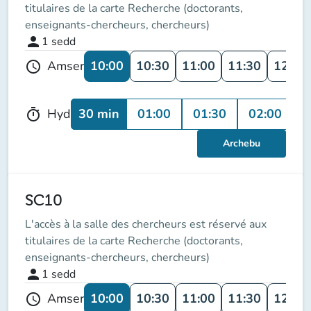
titulaires de la carte Recherche (doctorants,
enseignants-chercheurs, chercheurs)
person
1
sedd
10:00
10:30
11:00
11:30
12:00
Amser
schedule
30 min
01:00
01:30
02:00
0
Hyd
timer
Archebu
SC10
L'accès à la salle des chercheurs est réservé aux
titulaires de la carte Recherche (doctorants,
enseignants-chercheurs, chercheurs)
person
1
sedd
10:00
10:30
11:00
11:30
12:00
Amser
schedule