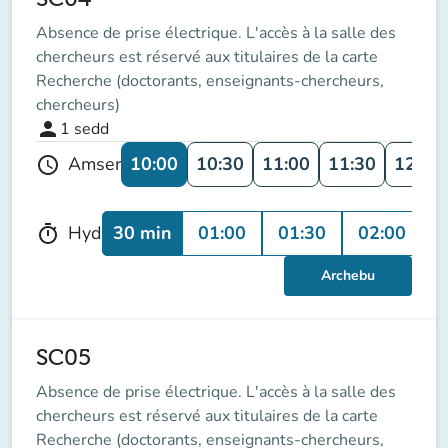
Absence de prise électrique. L'accès à la salle des
chercheurs est réservé aux titulaires de la carte
Recherche (doctorants, enseignants-chercheurs,
chercheurs)
person
1
sedd
10:00
10:30
11:00
11:30
12:00
Amser
schedule
30 min
01:00
01:30
02:00
0
Hyd
timer
Archebu
SC05
Absence de prise électrique. L'accès à la salle des
chercheurs est réservé aux titulaires de la carte
Recherche (doctorants, enseignants-chercheurs,