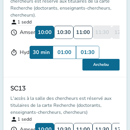
chercheurs est réservé aux titulaires de la carte
Recherche (doctorants, enseignants-chercheurs,
chercheurs).
person
1
sedd
10:00
10:30
11:00
11:30
12:00
Amser
schedule
30 min
01:00
01:30
Hyd
timer
Archebu
SC13
L'accès à la salle des chercheurs est réservé aux
titulaires de la carte Recherche (doctorants,
enseignants-chercheurs, chercheurs)
person
1
sedd
10:00
10:30
11:00
11:30
12:00
Amser
schedule