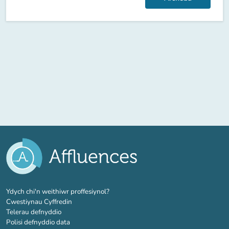
(tab newydd)
Ydych chi'n weithiwr proffesiynol?
Cwestiynau Cyffredin
Telerau defnyddio
Polisi defnyddio data