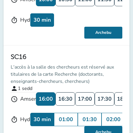
30 min
Hyd
timer
Archebu
SC16
L'accès à la salle des chercheurs est réservé aux
titulaires de la carte Recherche (doctorants,
enseignants-chercheurs, chercheurs)
person
1
sedd
16:00
16:30
17:00
17:30
18:00
Amser
schedule
30 min
01:00
01:30
02:00
0
Hyd
timer
Archebu