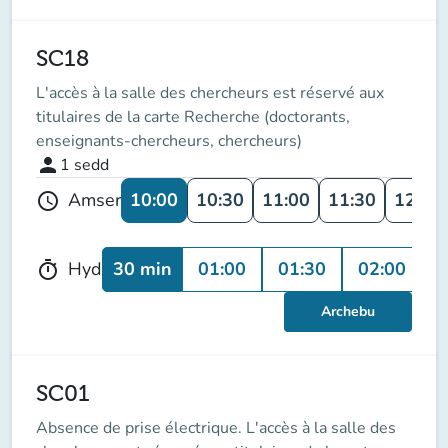
SC18
L'accès à la salle des chercheurs est réservé aux
titulaires de la carte Recherche (doctorants,
enseignants-chercheurs, chercheurs)
person
1
sedd
10:00
10:30
11:00
11:30
12:00
Amser
schedule
30 min
01:00
01:30
02:00
0
Hyd
timer
Archebu
SC01
Absence de prise électrique. L'accès à la salle des