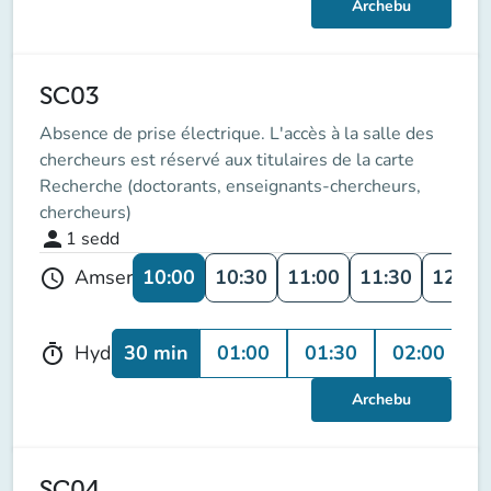
Archebu
SC03
Absence de prise électrique. L'accès à la salle des
chercheurs est réservé aux titulaires de la carte
Recherche (doctorants, enseignants-chercheurs,
chercheurs)
person
1
sedd
10:00
10:30
11:00
11:30
12:00
Amser
schedule
30 min
01:00
01:30
02:00
0
Hyd
timer
Archebu
SC04