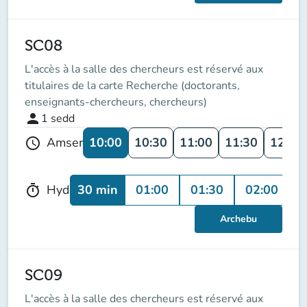
SC08
L'accès à la salle des chercheurs est réservé aux
titulaires de la carte Recherche (doctorants,
enseignants-chercheurs, chercheurs)
person
1
sedd
10:00
10:30
11:00
11:30
12:00
Amser
schedule
30 min
01:00
01:30
02:00
0
Hyd
timer
Archebu
SC09
L'accès à la salle des chercheurs est réservé aux