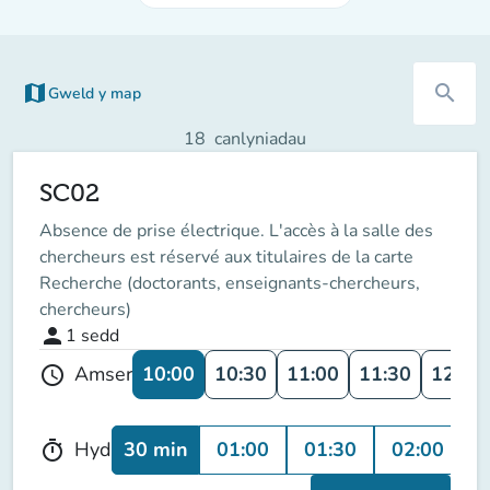
map
search
Gweld y map
(tab newydd)
18
canlyniadau
SC02
Absence de prise électrique. L'accès à la salle des
chercheurs est réservé aux titulaires de la carte
Recherche (doctorants, enseignants-chercheurs,
chercheurs)
person
1
sedd
10:00
10:30
11:00
11:30
12:00
Amser
schedule
30 min
01:00
01:30
02:00
0
Hyd
timer