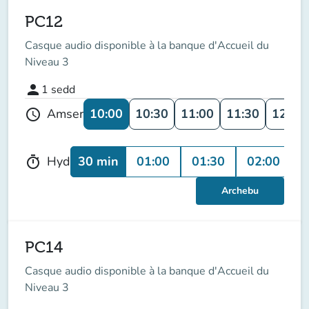
PC12
Casque audio disponible à la banque d'Accueil du
Niveau 3
person
1
sedd
10:00
10:30
11:00
11:30
12:00
Amser
schedule
30 min
01:00
01:30
02:00
Hyd
timer
Archebu
PC14
Casque audio disponible à la banque d'Accueil du
Niveau 3