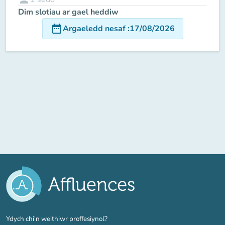
Dim slotiau ar gael heddiw
date_range
Argaeledd nesaf
:
17/08/2026
(tab newydd)
Ydych chi'n weithiwr proffesiynol?