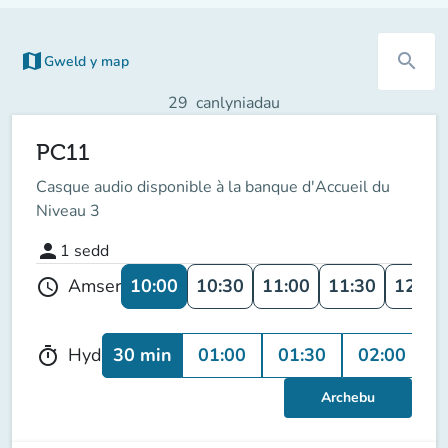
map
search
Gweld y map
(tab newydd)
29
canlyniadau
PC11
Casque audio disponible à la banque d'Accueil du
Niveau 3
person
1
sedd
10:00
10:30
11:00
11:30
12:00
Amser
schedule
30 min
01:00
01:30
02:00
Hyd
timer
Archebu