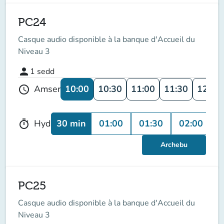
PC24
Casque audio disponible à la banque d'Accueil du
Niveau 3
person
1
sedd
10:00
10:30
11:00
11:30
12:00
Amser
schedule
30 min
01:00
01:30
02:00
Hyd
timer
Archebu
PC25
Casque audio disponible à la banque d'Accueil du
Niveau 3