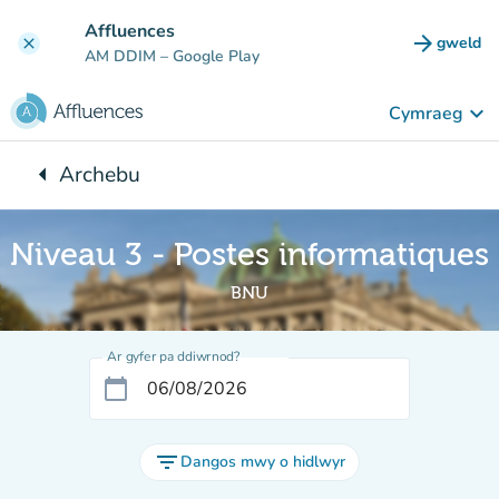
Mynd i'r prif gynnwys
Affluences
arrow_forward
gweld
clear
(tab n
AM DDIM
– Google Play
keyboard_arrow_down
Cymraeg
arrow_left
Archebu
Yn ôl i:
Niveau 3 - Postes informatiques
BNU
Ar gyfer pa ddiwrnod?
calendar_today
filter_list
Dangos mwy o hidlwyr