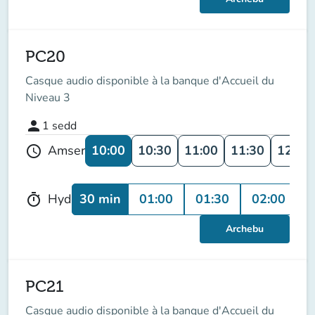
PC20
Casque audio disponible à la banque d'Accueil du
Niveau 3
person
1
sedd
10:00
10:30
11:00
11:30
12:00
Amser
schedule
30 min
01:00
01:30
02:00
Hyd
timer
Archebu
PC21
Casque audio disponible à la banque d'Accueil du