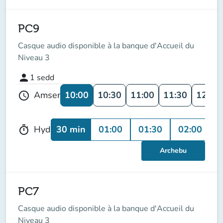
PC9
Casque audio disponible à la banque d'Accueil du
Niveau 3
person
1
sedd
10:00
10:30
11:00
11:30
12:00
Amser
schedule
30 min
01:00
01:30
02:00
Hyd
timer
Archebu
PC7
Casque audio disponible à la banque d'Accueil du
Niveau 3