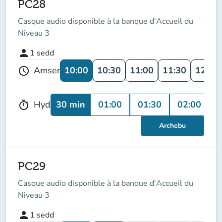
PC28
Casque audio disponible à la banque d'Accueil du
Niveau 3
person
1
sedd
10:00
10:30
11:00
11:30
12:00
Amser
schedule
30 min
01:00
01:30
02:00
Hyd
timer
Archebu
PC29
Casque audio disponible à la banque d'Accueil du
Niveau 3
person
1
sedd