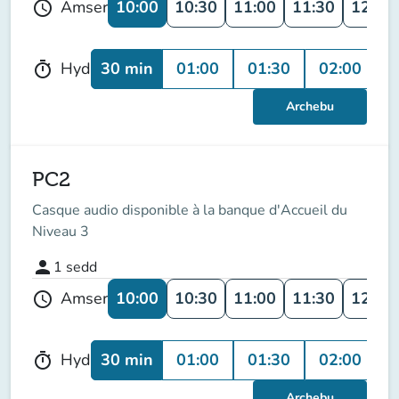
10:00
10:30
11:00
11:30
12:00
Amser
schedule
30 min
01:00
01:30
02:00
Hyd
timer
Archebu
PC2
Casque audio disponible à la banque d'Accueil du
Niveau 3
person
1
sedd
10:00
10:30
11:00
11:30
12:00
Amser
schedule
30 min
01:00
01:30
02:00
Hyd
timer
Archebu