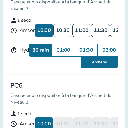
Casque audio disponible à la banque d'Accueil du
Niveau 3
person
1
sedd
10:00
10:30
11:00
11:30
12:00
Amser
schedule
30 min
01:00
01:30
02:00
Hyd
timer
Archebu
PC6
Casque audio disponible à la banque d'Accueil du
Niveau 3
person
1
sedd
10:00
10:30
11:00
11:30
12:00
Amser
schedule