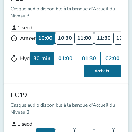
Casque audio disponible à la banque d'Accueil du
Niveau 3
person
1
sedd
10:00
10:30
11:00
11:30
12:00
Amser
schedule
30 min
01:00
01:30
02:00
Hyd
timer
Archebu
PC19
Casque audio disponible à la banque d'Accueil du
Niveau 3
person
1
sedd