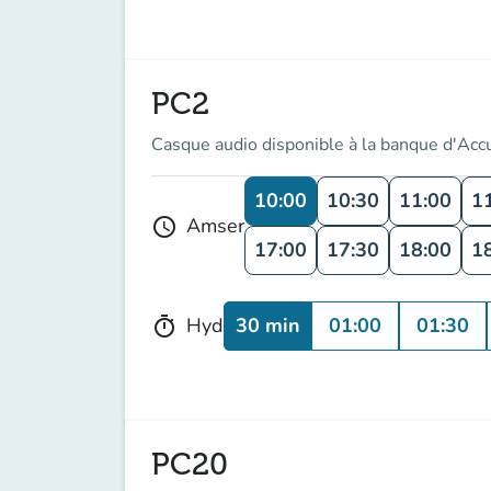
PC2
Casque audio disponible à la banque d'Acc
10:00
10:30
11:00
1
Amser
schedule
17:00
17:30
18:00
1
30 min
01:00
01:30
Hyd
timer
PC20