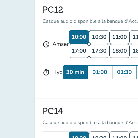
PC12
Casque audio disponible à la banque d'Acc
10:00
10:30
11:00
1
Amser
schedule
17:00
17:30
18:00
1
30 min
01:00
01:30
Hyd
timer
PC14
Casque audio disponible à la banque d'Acc