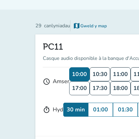
map
29
canlyniadau
Gweld y map
(tab newydd)
PC11
Casque audio disponible à la banque d'Acc
10:00
10:30
11:00
1
Amser
schedule
17:00
17:30
18:00
1
30 min
01:00
01:30
Hyd
timer