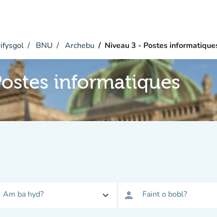
ifysgol
BNU
Archebu
Niveau 3 - Postes informatique
Postes informatiques
Am ba hyd?
Faint o bobl?
expand_more
person