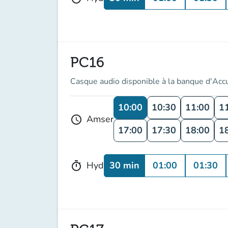
PC16
Casque audio disponible à la banque d'Acc
10:00
10:30
11:00
1
Amser
schedule
17:00
17:30
18:00
1
30 min
01:00
01:30
Hyd
timer