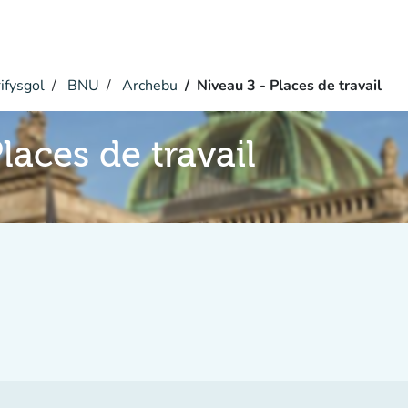
ifysgol
BNU
Archebu
Niveau 3 - Places de travail
laces de travail