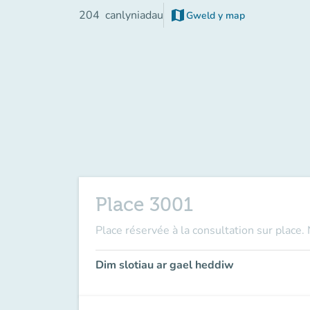
map
204
canlyniadau
Gweld y map
(tab newydd)
Place 3001
Place réservée à la consultation sur place.
Dim slotiau ar gael heddiw