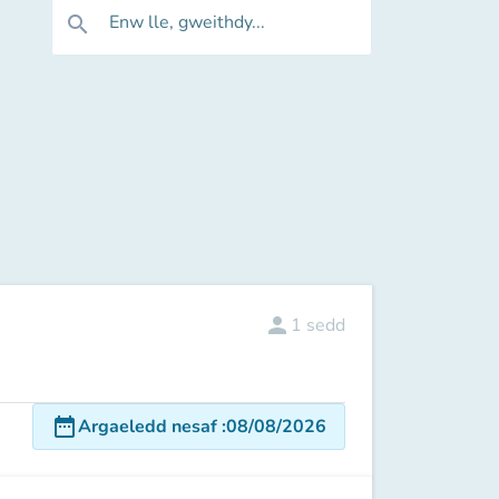
Enw lle, gweithdy...
search
person
1
sedd
date_range
Argaeledd nesaf
:
08/08/2026