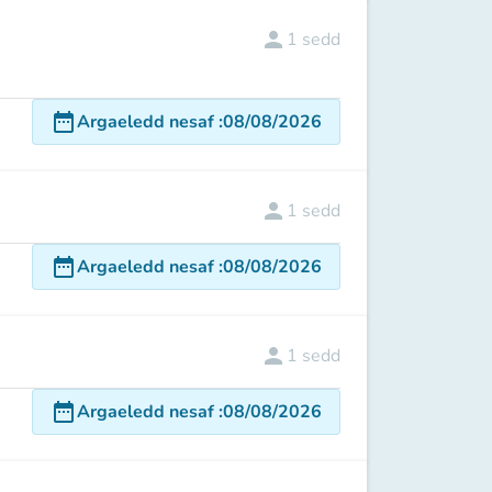
person
1
sedd
date_range
Argaeledd nesaf
:
08/08/2026
person
1
sedd
date_range
Argaeledd nesaf
:
08/08/2026
person
1
sedd
date_range
Argaeledd nesaf
:
08/08/2026