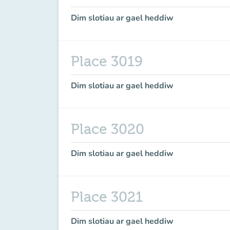
Dim slotiau ar gael heddiw
Place 3019
Dim slotiau ar gael heddiw
Place 3020
Dim slotiau ar gael heddiw
Place 3021
Dim slotiau ar gael heddiw