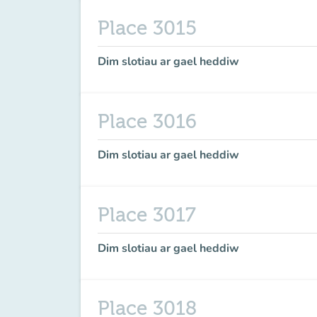
Place 3015
Dim slotiau ar gael heddiw
Place 3016
Dim slotiau ar gael heddiw
Place 3017
Dim slotiau ar gael heddiw
Place 3018