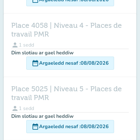
Place 4058 | Niveau 4 - Places de
travail PMR
person
1
sedd
Dim slotiau ar gael heddiw
date_range
Argaeledd nesaf
:
08/08/2026
Place 5025 | Niveau 5 - Places de
travail PMR
person
1
sedd
Dim slotiau ar gael heddiw
date_range
Argaeledd nesaf
:
08/08/2026