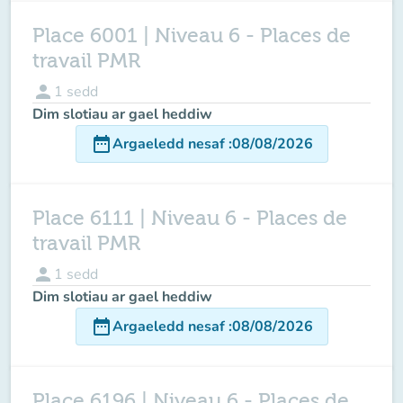
Place 6001 | Niveau 6 - Places de
travail PMR
person
1
sedd
Dim slotiau ar gael heddiw
date_range
Argaeledd nesaf
:
08/08/2026
Place 6111 | Niveau 6 - Places de
travail PMR
person
1
sedd
Dim slotiau ar gael heddiw
date_range
Argaeledd nesaf
:
08/08/2026
Place 6196 | Niveau 6 - Places de