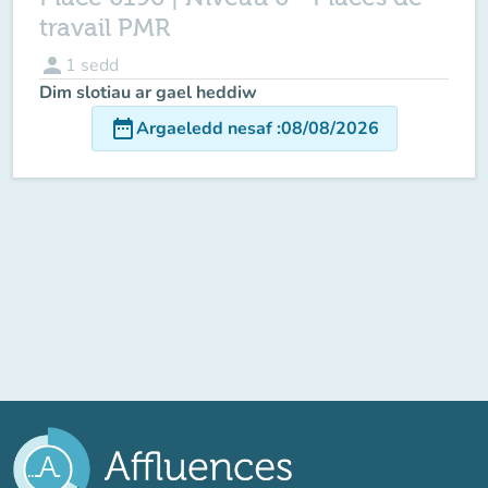
travail PMR
person
1
sedd
Dim slotiau ar gael heddiw
date_range
Argaeledd nesaf
:
08/08/2026