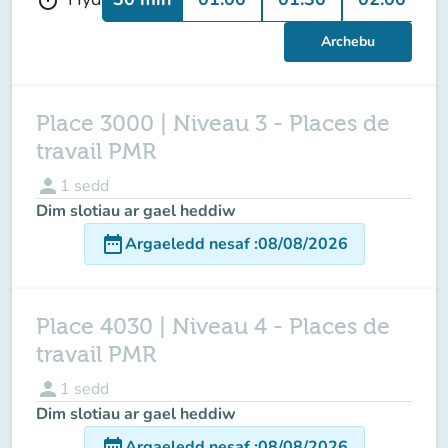
Archebu
Place 3000 | Niveau 3 - Places de
travail PMR
person
1
sedd
Dim slotiau ar gael heddiw
date_range
Argaeledd nesaf
:
08/08/2026
Place 4030 | Niveau 4 - Places de
travail PMR
person
1
sedd
Dim slotiau ar gael heddiw
date_range
Argaeledd nesaf
:
08/08/2026