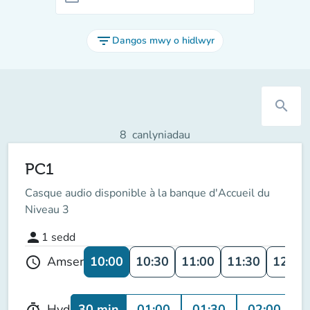
filter_list
Dangos mwy o hidlwyr
search
8
canlyniadau
PC1
Casque audio disponible à la banque d'Accueil du
Niveau 3
person
1
sedd
10:00
10:30
11:00
11:30
12:00
Amser
schedule
30 min
01:00
01:30
02:00
Hyd
timer