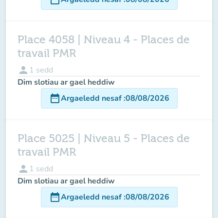
Place 4058 | Niveau 4 - Places de
travail PMR
person
1
sedd
Dim slotiau ar gael heddiw
date_range
Argaeledd nesaf
:
08/08/2026
Place 5025 | Niveau 5 - Places de
travail PMR
person
1
sedd
Dim slotiau ar gael heddiw
date_range
Argaeledd nesaf
:
08/08/2026