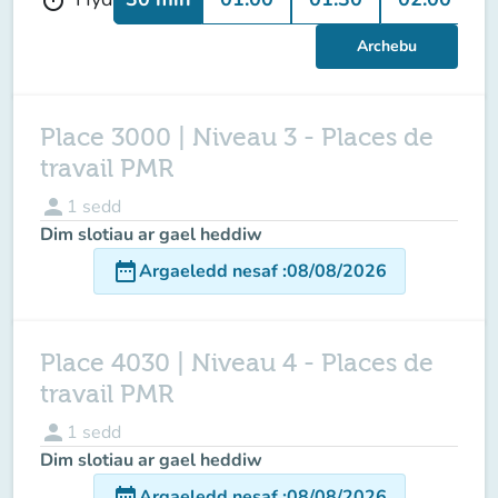
Archebu
Place 3000 | Niveau 3 - Places de
travail PMR
person
1
sedd
Dim slotiau ar gael heddiw
date_range
Argaeledd nesaf
:
08/08/2026
Place 4030 | Niveau 4 - Places de
travail PMR
person
1
sedd
Dim slotiau ar gael heddiw
date_range
Argaeledd nesaf
:
08/08/2026