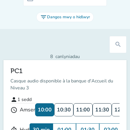
filter_list
Dangos mwy o hidlwyr
search
8
canlyniadau
PC1
Casque audio disponible à la banque d'Accueil du
Niveau 3
person
1
sedd
10:00
10:30
11:00
11:30
12:00
Amser
schedule
30 min
01:00
01:30
02:00
Hyd
timer