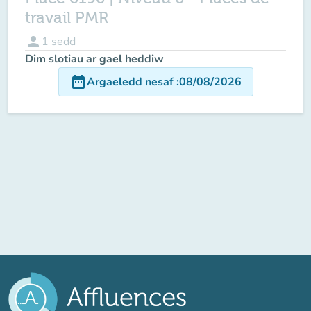
travail PMR
person
1
sedd
Dim slotiau ar gael heddiw
date_range
Argaeledd nesaf
:
08/08/2026