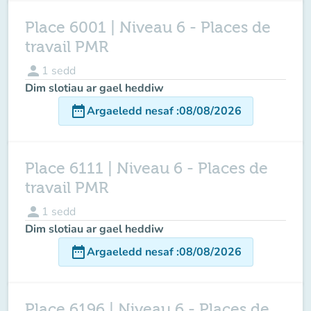
Place 6001 | Niveau 6 - Places de
travail PMR
person
1
sedd
Dim slotiau ar gael heddiw
date_range
Argaeledd nesaf
:
08/08/2026
Place 6111 | Niveau 6 - Places de
travail PMR
person
1
sedd
Dim slotiau ar gael heddiw
date_range
Argaeledd nesaf
:
08/08/2026
Place 6196 | Niveau 6 - Places de