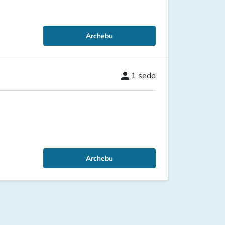
Archebu
person
1
sedd
Archebu