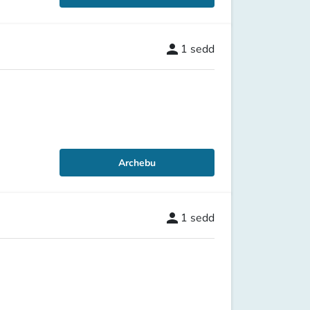
person
1
sedd
Archebu
person
1
sedd