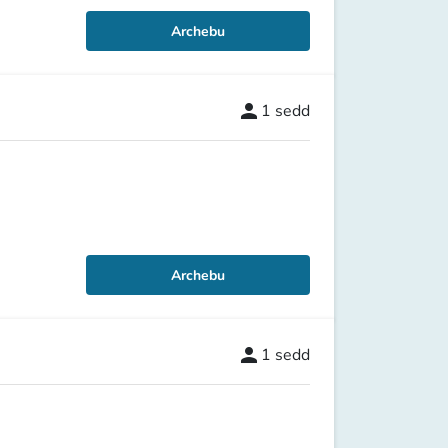
Archebu
person
1
sedd
Archebu
person
1
sedd