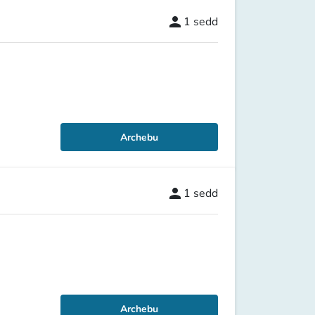
person
1
sedd
Archebu
person
1
sedd
Archebu