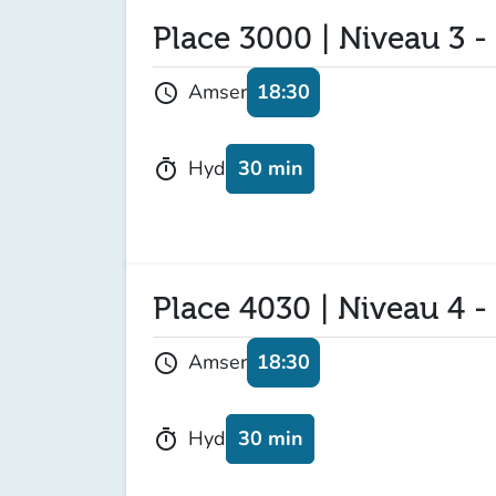
Place 3000 | Niveau 3 -
18:30
Amser
schedule
30 min
Hyd
timer
Place 4030 | Niveau 4 -
18:30
Amser
schedule
30 min
Hyd
timer