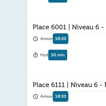
Place 6001 | Niveau 6 -
18:30
Amser
schedule
30 min
Hyd
timer
Place 6111 | Niveau 6 - 
18:30
Amser
schedule