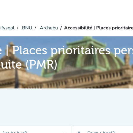
ifysgol
BNU
Archebu
Accessibilité | Places priorita
é | Places prioritaires p
duite (PMR)