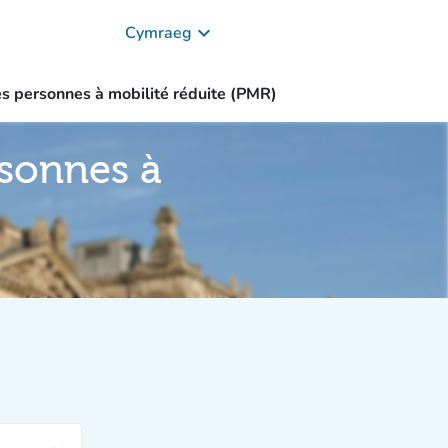
keyboard_arrow_down
Cymraeg
ires personnes à mobilité réduite (PMR)
ersonnes à