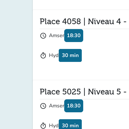
Place 4058 | Niveau 4 -
18:30
Amser
schedule
30 min
Hyd
timer
Place 5025 | Niveau 5 -
18:30
Amser
schedule
30 min
Hyd
timer