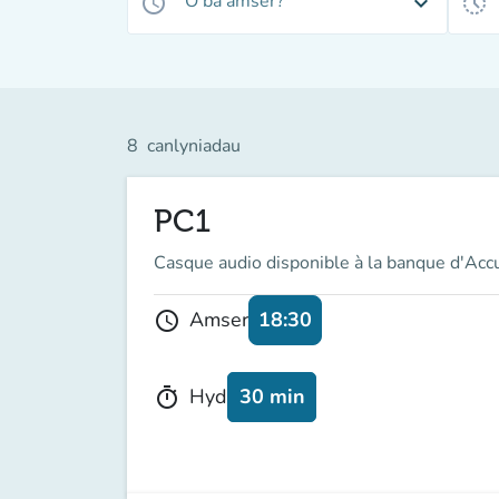
O ba amser?
access_time
expand_more
history_toggle_off
8
canlyniadau
PC1
Casque audio disponible à la banque d'Acc
18:30
Amser
schedule
30 min
Hyd
timer