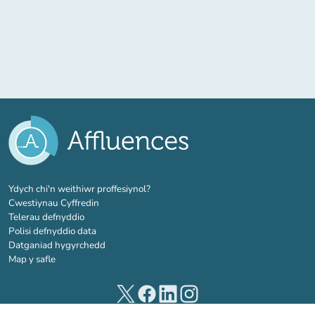
(tab newydd)
Ydych chi'n weithiwr proffesiynol?
Cwestiynau Cyffredin
Telerau defnyddio
Polisi defnyddio data
Datganiad hygyrchedd
Map y safle
(tab newydd)
(tab newydd)
(tab newydd)
(tab newydd)