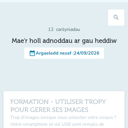
search
12
canlyniadau
Mae'r holl adnoddau ar gau heddiw
date_range
Argaeledd nesaf
:
24/09/2026
FORMATION - UTILISER TROPY
POUR GERER SES IMAGES
Trop d'images lorsque vous collecter votre corpus ?
Votre smartphone et clé USB sont remplis de