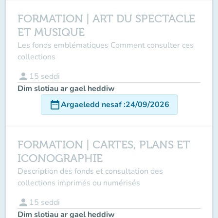
FORMATION | ART DU SPECTACLE
ET MUSIQUE
Les fonds emblématiques Comment consulter ces
collections
person
15
seddi
Dim slotiau ar gael heddiw
date_range
Argaeledd nesaf
:
24/09/2026
FORMATION | CARTES, PLANS ET
ICONOGRAPHIE
Description des fonds et consultation des
collections imprimés ou numérisés
person
15
seddi
Dim slotiau ar gael heddiw