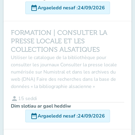
date_range
Argaeledd nesaf
:
24/09/2026
FORMATION | CONSULTER LA
PRESSE LOCALE ET LES
COLLECTIONS ALSATIQUES
Utiliser le catalogue de la bibliothèque pour
consulter les journaux Consulter la presse locale
numérisée sur Numistral et dans les archives du
web (DNA) Faire des recherches dans la base de
données « la bibliographie alsacienne »
person
15
seddi
Dim slotiau ar gael heddiw
date_range
Argaeledd nesaf
:
24/09/2026