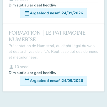
Dim slotiau ar gael heddiw
date_range
Argaeledd nesaf
:
24/09/2026
FORMATION | LE PATRIMOINE
NUMERISE
Présentation de Numistral, du dépôt légal du web
et des archives de l’INA, Réutilisabilité des données
et métadonnées.
person
10
seddi
Dim slotiau ar gael heddiw
date_range
Argaeledd nesaf
:
24/09/2026