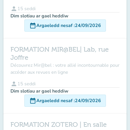
person
15
seddi
Dim slotiau ar gael heddiw
date_range
Argaeledd nesaf
:
24/09/2026
FORMATION MIR@BEL| Lab, rue
Joffre
Découvrez Mir@bel : votre allié incontournable pour
accéder aux revues en ligne
person
15
seddi
Dim slotiau ar gael heddiw
date_range
Argaeledd nesaf
:
24/09/2026
FORMATION ZOTERO | En salle