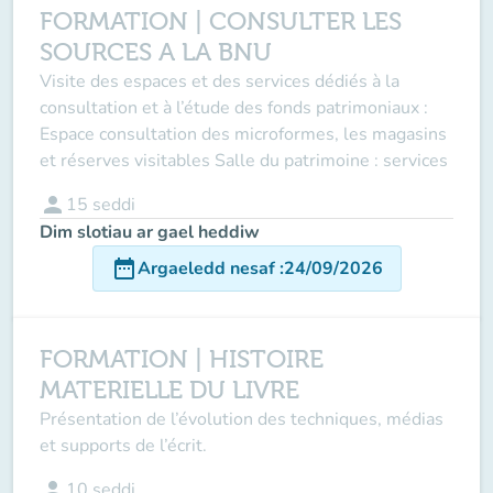
FORMATION | CONSULTER LES
SOURCES A LA BNU
Visite des espaces et des services dédiés à la
consultation et à l’étude des fonds patrimoniaux :
Espace consultation des microformes, les magasins
et réserves visitables Salle du patrimoine : services
person
15
seddi
Dim slotiau ar gael heddiw
date_range
Argaeledd nesaf
:
24/09/2026
FORMATION | HISTOIRE
MATERIELLE DU LIVRE
Présentation de l’évolution des techniques, médias
et supports de l’écrit.
person
10
seddi