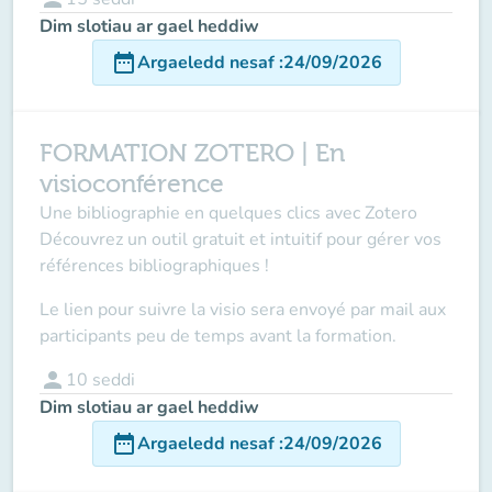
Dim slotiau ar gael heddiw
date_range
Argaeledd nesaf
:
24/09/2026
FORMATION ZOTERO | En
visioconférence
Une bibliographie en quelques clics avec Zotero
Découvrez un outil gratuit et intuitif pour gérer vos
références bibliographiques !
Le lien pour suivre la visio sera envoyé par mail aux
participants peu de temps avant la formation.
person
10
seddi
Dim slotiau ar gael heddiw
date_range
Argaeledd nesaf
:
24/09/2026