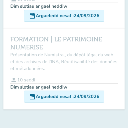
Dim slotiau ar gael heddiw
date_range
Argaeledd nesaf
:
24/09/2026
FORMATION | LE PATRIMOINE
NUMERISE
Présentation de Numistral, du dépôt légal du web
et des archives de l’INA, Réutilisabilité des données
et métadonnées.
person
10
seddi
Dim slotiau ar gael heddiw
date_range
Argaeledd nesaf
:
24/09/2026