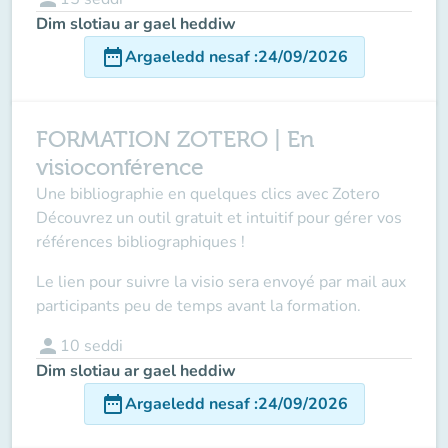
Dim slotiau ar gael heddiw
date_range
Argaeledd nesaf
:
24/09/2026
FORMATION ZOTERO | En
visioconférence
Une bibliographie en quelques clics avec Zotero
Découvrez un outil gratuit et intuitif pour gérer vos
références bibliographiques !
Le lien pour suivre la visio sera envoyé par mail aux
participants peu de temps avant la formation.
person
10
seddi
Dim slotiau ar gael heddiw
date_range
Argaeledd nesaf
:
24/09/2026