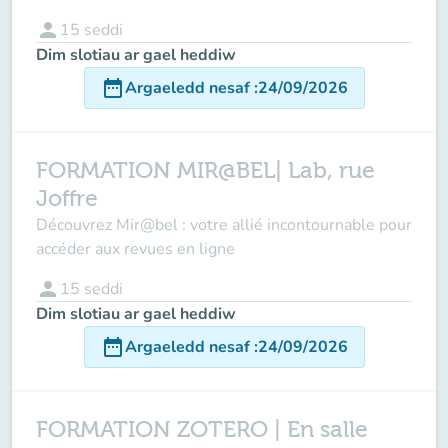
person
15
seddi
Dim slotiau ar gael heddiw
date_range
Argaeledd nesaf
:
24/09/2026
FORMATION MIR@BEL| Lab, rue
Joffre
Découvrez Mir@bel : votre allié incontournable pour
accéder aux revues en ligne
person
15
seddi
Dim slotiau ar gael heddiw
date_range
Argaeledd nesaf
:
24/09/2026
FORMATION ZOTERO | En salle