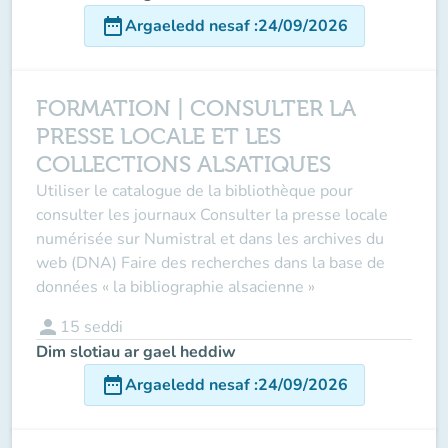
date_range
Argaeledd nesaf
:
24/09/2026
FORMATION | CONSULTER LA
PRESSE LOCALE ET LES
COLLECTIONS ALSATIQUES
Utiliser le catalogue de la bibliothèque pour
consulter les journaux Consulter la presse locale
numérisée sur Numistral et dans les archives du
web (DNA) Faire des recherches dans la base de
données « la bibliographie alsacienne »
person
15
seddi
Dim slotiau ar gael heddiw
date_range
Argaeledd nesaf
:
24/09/2026