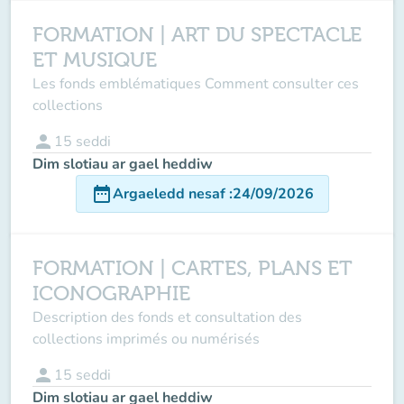
FORMATION | ART DU SPECTACLE
ET MUSIQUE
Les fonds emblématiques Comment consulter ces
collections
person
15
seddi
Dim slotiau ar gael heddiw
date_range
Argaeledd nesaf
:
24/09/2026
FORMATION | CARTES, PLANS ET
ICONOGRAPHIE
Description des fonds et consultation des
collections imprimés ou numérisés
person
15
seddi
Dim slotiau ar gael heddiw