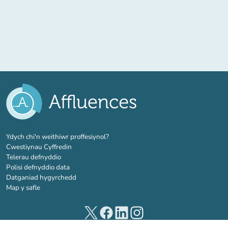
(tab newydd)
Ydych chi'n weithiwr proffesiynol?
Cwestiynau Cyffredin
Telerau defnyddio
Polisi defnyddio data
Datganiad hygyrchedd
Map y safle
(tab newydd)
(tab newydd)
(tab newydd)
(tab newydd)