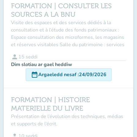
FORMATION | CONSULTER LES
SOURCES A LA BNU
Visite des espaces et des services dédiés à la
consultation et à l’étude des fonds patrimoniaux :
Espace consultation des microformes, les magasins
et réserves visitables Salle du patrimoine : services
person
15
seddi
Dim slotiau ar gael heddiw
date_range
Argaeledd nesaf
:
24/09/2026
FORMATION | HISTOIRE
MATERIELLE DU LIVRE
Présentation de l’évolution des techniques, médias
et supports de l’écrit.
person
10
seddi