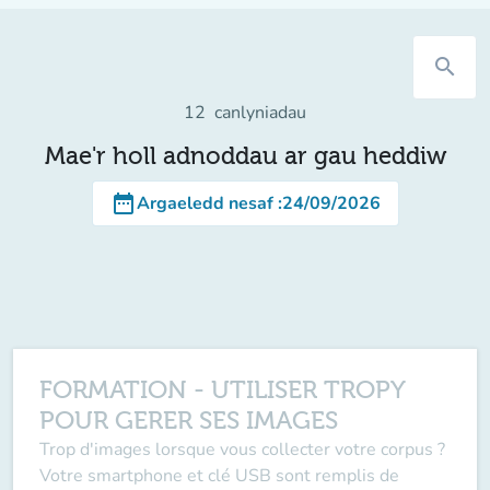
search
12
canlyniadau
Mae'r holl adnoddau ar gau heddiw
date_range
Argaeledd nesaf
:
24/09/2026
FORMATION - UTILISER TROPY
POUR GERER SES IMAGES
Trop d'images lorsque vous collecter votre corpus ?
Votre smartphone et clé USB sont remplis de