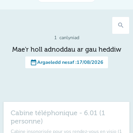
search
1
canlyniad
Mae'r holl adnoddau ar gau heddiw
date_range
Argaeledd nesaf
:
17/08/2026
Cabine téléphonique - 6.01 (1
personne)
Cabine insonorisée pour vos rendez-vous en visio (1