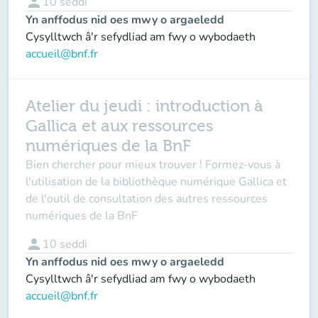
person
10
seddi
Yn anffodus nid oes mwy o argaeledd
Cysylltwch â'r sefydliad am fwy o wybodaeth
accueil@bnf.fr
Atelier du jeudi : introduction à
Gallica et aux ressources
numériques de la BnF
Bien chercher pour mieux trouver ! Formez-vous à
l'utilisation de la bibliothèque numérique Gallica et
de l'outil de consultation des autres ressources
numériques de la BnF
person
10
seddi
Yn anffodus nid oes mwy o argaeledd
Cysylltwch â'r sefydliad am fwy o wybodaeth
accueil@bnf.fr