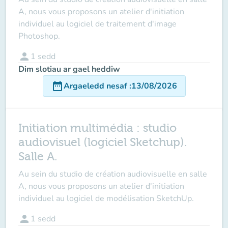
A, nous vous proposons un atelier d'initiation
individuel au logiciel de traitement d'image
Photoshop.
person
1
sedd
Dim slotiau ar gael heddiw
date_range
Argaeledd nesaf
:
13/08/2026
Initiation multimédia : studio
audiovisuel (logiciel Sketchup).
Salle A.
Au sein du studio de création audiovisuelle en salle
A, nous vous proposons un atelier d'initiation
individuel au logiciel de modélisation SketchUp.
person
1
sedd