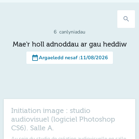
search
6
canlyniadau
Mae'r holl adnoddau ar gau heddiw
date_range
Argaeledd nesaf
:
11/08/2026
Initiation image : studio
audiovisuel (logiciel Photoshop
CS6). Salle A.
Au sein du studio de création audiovisuelle en salle