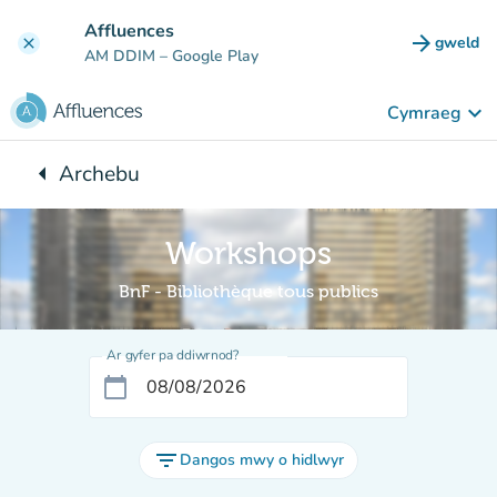
Mynd i'r prif gynnwys
Affluences
arrow_forward
gweld
clear
(tab n
AM DDIM
– Google Play
keyboard_arrow_down
Cymraeg
arrow_left
Archebu
Yn ôl i:
Workshops
BnF - Bibliothèque tous publics
Ar gyfer pa ddiwrnod?
calendar_today
filter_list
Dangos mwy o hidlwyr