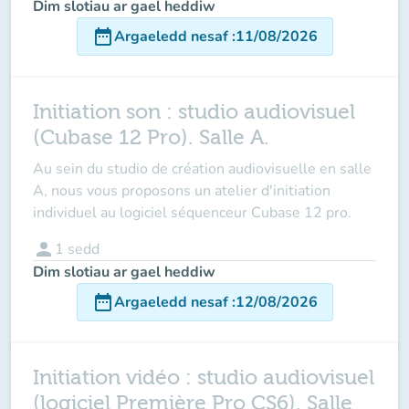
Dim slotiau ar gael heddiw
date_range
Argaeledd nesaf
:
11/08/2026
Initiation son : studio audiovisuel
(Cubase 12 Pro). Salle A.
Au sein du studio de création audiovisuelle en salle
A, nous vous proposons un atelier d'initiation
individuel au logiciel séquenceur Cubase 12 pro.
person
1
sedd
Dim slotiau ar gael heddiw
date_range
Argaeledd nesaf
:
12/08/2026
Initiation vidéo : studio audiovisuel
(logiciel Première Pro CS6). Salle