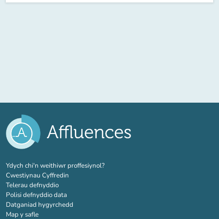
(tab newydd)
Ydych chi'n weithiwr proffesiynol?
Cwestiynau Cyffredin
Telerau defnyddio
Polisi defnyddio data
Datganiad hygyrchedd
Map y safle