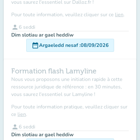
vous saurez l'essentiel sur Dalloz.fr !
Pour toute information, veuillez cliquer sur ce
lien
.
person
6
seddi
Dim slotiau ar gael heddiw
date_range
Argaeledd nesaf
:
08/09/2026
Formation flash Lamyline
Nous vous proposons une initiation rapide à cette
ressource juridique de référence : en 30 minutes,
vous saurez l'essentiel sur Lamyline !
Pour toute information pratique, veuillez cliquer sur
ce
lien
.
person
6
seddi
Dim slotiau ar gael heddiw