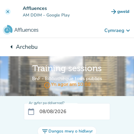
Mynd i'r prif gynnwys
Affluences
arrow_forward
gweld
clear
(tab n
AM DDIM
– Google Play
keyboard_arrow_down
Cymraeg
arrow_left
Archebu
Yn ôl i:
Training sessions
BnF - Bibliothèque tous publics
access_time
Yn agor am 10:00
Ar gyfer pa ddiwrnod?
calendar_today
filter_list
Dangos mwy o hidlwyr