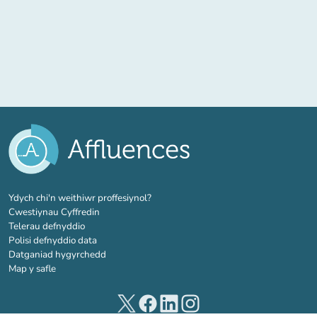
(tab newydd)
Ydych chi'n weithiwr proffesiynol?
Cwestiynau Cyffredin
Telerau defnyddio
Polisi defnyddio data
Datganiad hygyrchedd
Map y safle
(tab newydd)
(tab newydd)
(tab newydd)
(tab newydd)