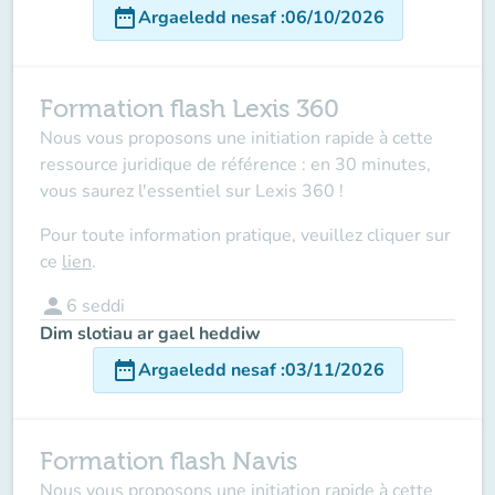
date_range
Argaeledd nesaf
:
06/10/2026
Formation flash Lexis 360
Nous vous proposons une initiation rapide à cette
ressource juridique de référence : en 30 minutes,
vous saurez l'essentiel sur Lexis 360 !
Pour toute information pratique, veuillez cliquer sur
ce
lien
.
person
6
seddi
Dim slotiau ar gael heddiw
date_range
Argaeledd nesaf
:
03/11/2026
Formation flash Navis
Nous vous proposons une initiation rapide à cette