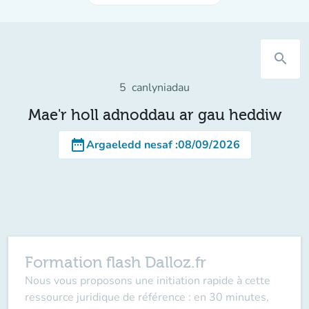
search
5
canlyniadau
Mae'r holl adnoddau ar gau heddiw
date_range
Argaeledd nesaf
:
08/09/2026
Formation flash Dalloz.fr
Nous vous proposons une initiation rapide à cette
ressource juridique de référence : en 30 minutes,