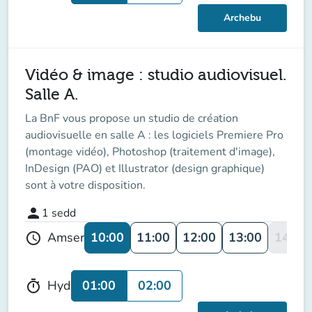
Archebu
Vidéo & image : studio audiovisuel.
Salle A.
La BnF vous propose un studio de création
audiovisuelle en salle A : les logiciels Premiere Pro
(montage vidéo), Photoshop (traitement d'image),
InDesign (PAO) et Illustrator (design graphique)
sont à votre disposition.
person
1
sedd
10:00
11:00
12:00
13:00
14:00
Amser
schedule
01:00
02:00
Hyd
timer