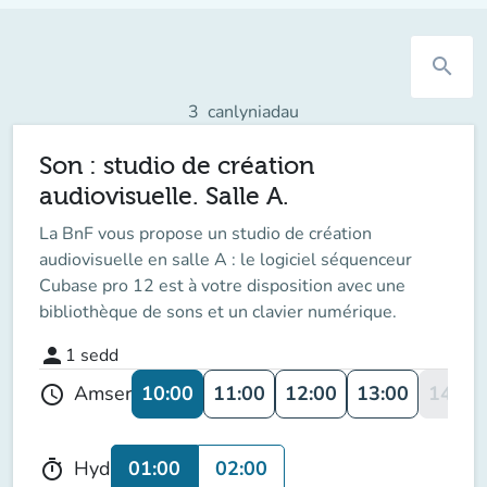
search
3
canlyniadau
Son : studio de création
audiovisuelle. Salle A.
La BnF vous propose un studio de création
audiovisuelle en salle A : le logiciel séquenceur
Cubase pro 12 est à votre disposition avec une
bibliothèque de sons et un clavier numérique.
person
1
sedd
10:00
11:00
12:00
13:00
14:00
Amser
schedule
01:00
02:00
Hyd
timer