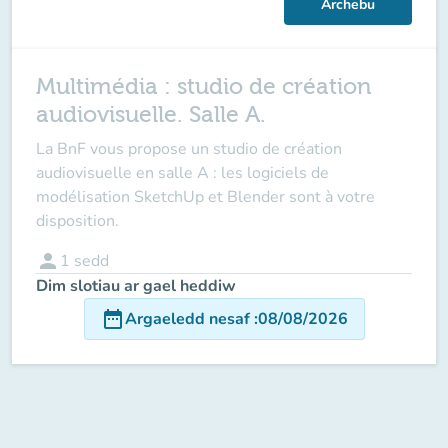
Archebu
Multimédia : studio de création
audiovisuelle. Salle A.
La BnF vous propose un studio de création
audiovisuelle en salle A : les logiciels de
modélisation SketchUp et Blender sont à votre
disposition.
person
1
sedd
Dim slotiau ar gael heddiw
date_range
Argaeledd nesaf
:
08/08/2026