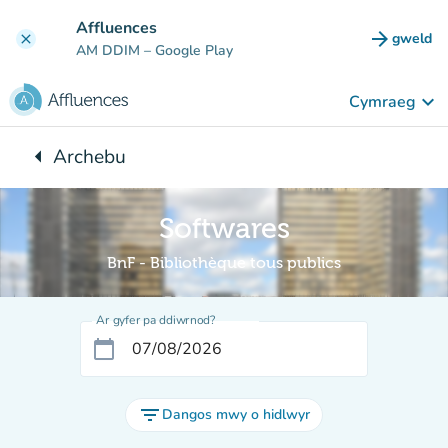
Mynd i'r prif gynnwys
Affluences
arrow_forward
gweld
clear
(tab n
AM DDIM
– Google Play
keyboard_arrow_down
Cymraeg
arrow_left
Archebu
Yn ôl i:
Softwares
BnF - Bibliothèque tous publics
Ar gyfer pa ddiwrnod?
calendar_today
filter_list
Dangos mwy o hidlwyr