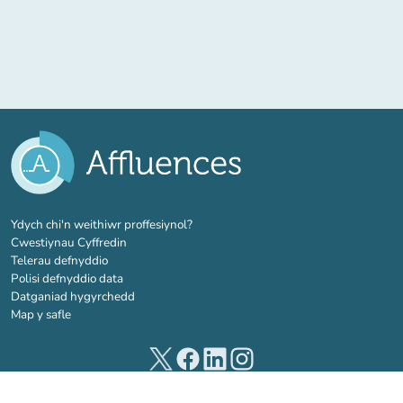
(tab newydd)
Ydych chi'n weithiwr proffesiynol?
Cwestiynau Cyffredin
Telerau defnyddio
Polisi defnyddio data
Datganiad hygyrchedd
Map y safle
(tab newydd)
(tab newydd)
(tab newydd)
(tab newydd)