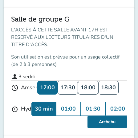
Salle de groupe G
L'ACCÈS À CETTE SALLE AVANT 17H EST
RESERVÉ AUX LECTEURS TITULAIRES D'UN
TITRE D'ACCÈS.
Son utilisation est prévue pour un usage collectif
(de 2 à 3 personnes)
person
3
seddi
17:00
17:30
18:00
18:30
Amser
schedule
30 min
01:00
01:30
02:00
Hyd
timer
Archebu