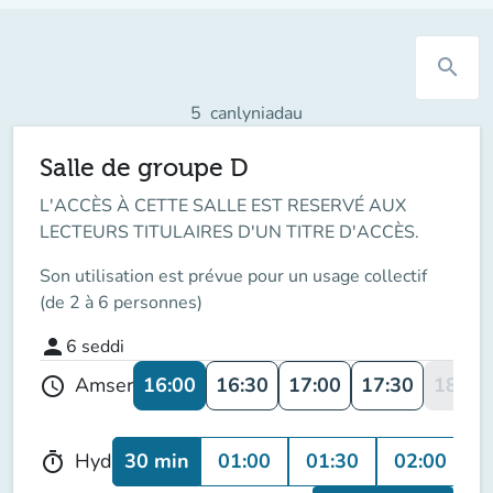
search
5
canlyniadau
Salle de groupe D
L'ACCÈS À CETTE SALLE EST RESERVÉ AUX
LECTEURS TITULAIRES D'UN TITRE D'ACCÈS.
Son utilisation est prévue pour un usage collectif
(de 2 à 6 personnes)
person
6
seddi
16:00
16:30
17:00
17:30
18:00
Amser
schedule
30 min
01:00
01:30
02:00
Hyd
timer