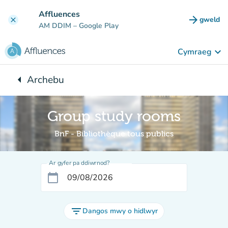
Mynd i'r prif gynnwys
Affluences
arrow_forward
gweld
clear
(tab n
AM DDIM
– Google Play
keyboard_arrow_down
Cymraeg
arrow_left
Archebu
Yn ôl i:
Group study rooms
BnF - Bibliothèque tous publics
Ar gyfer pa ddiwrnod?
calendar_today
filter_list
Dangos mwy o hidlwyr