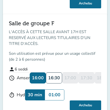
Archebu
Salle de groupe F
L'ACCÈS À CETTE SALLE AVANT 17H EST
RESERVÉ AUX LECTEURS TITULAIRES D'UN
TITRE D'ACCÈS.
Son utilisation est prévue pour un usage collectif
(de 2 à 6 personnes)
person
6
seddi
16:00
16:30
17:00
17:30
18:00
Amser
schedule
30 min
01:00
Hyd
timer
Archebu