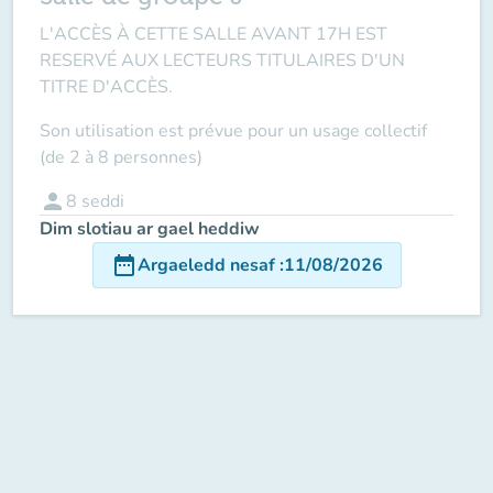
L'ACCÈS À CETTE SALLE AVANT 17H EST
RESERVÉ AUX LECTEURS TITULAIRES D'UN
TITRE D'ACCÈS.
Son utilisation est prévue pour un usage collectif
(de 2 à 8 personnes)
person
8
seddi
Dim slotiau ar gael heddiw
date_range
Argaeledd nesaf
:
11/08/2026