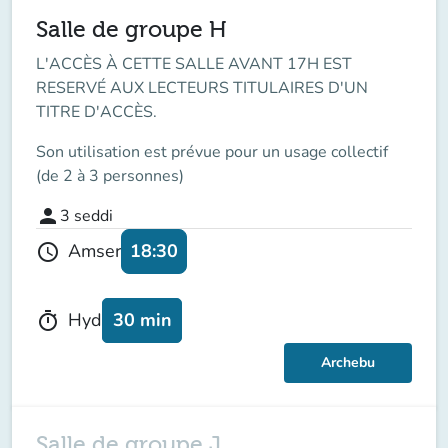
Salle de groupe H
L'ACCÈS À CETTE SALLE AVANT 17H EST
RESERVÉ AUX LECTEURS TITULAIRES D'UN
TITRE D'ACCÈS.
Son utilisation est prévue pour un usage collectif
(de 2 à 3 personnes)
person
3
seddi
18:30
Amser
schedule
30 min
Hyd
timer
Archebu
Salle de groupe J