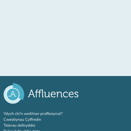
(tab newydd)
Ydych chi'n weithiwr proffesiynol?
Cwestiynau Cyffredin
Telerau defnyddio