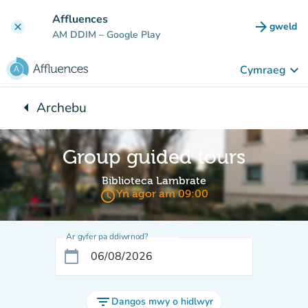
Mynd i'r prif gynnwys
Affluences
arrow_forward
gweld
clear
(tab n
AM DDIM
– Google Play
keyboard_arrow_down
Cymraeg
arrow_left
Archebu
Yn ôl i:
Group guided tours
Biblioteca Lambrate
access_time
Yn agor am 09:00
Ar gyfer pa ddiwrnod?
calendar_today
filter_list
Dangos mwy o hidlwyr