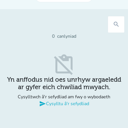
search
0
canlyniad
content_paste_off
Yn anffodus nid oes unrhyw argaeledd
ar gyfer eich chwiliad mwyach.
Cysylltwch â'r sefydliad am fwy o wybodaeth
send
Cysylltu â'r sefydliad