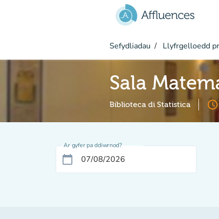
Mynd i'r prif gynnwys
Sefydliadau
Llyfrgelloedd pr
Sala Matem
access_time
Biblioteca di Statistica
Ar gyfer pa ddiwrnod?
calendar_today