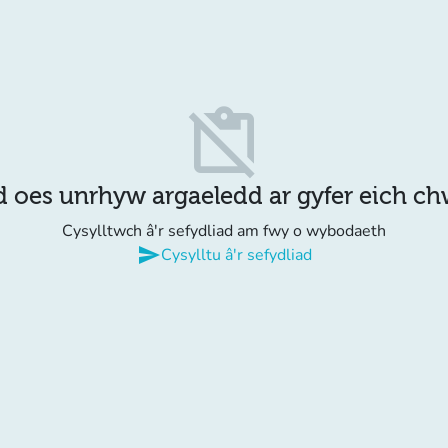
content_paste_off
d oes unrhyw argaeledd ar gyfer eich c
Cysylltwch â'r sefydliad am fwy o wybodaeth
send
Cysylltu â'r sefydliad