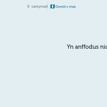
map
0
canlyniad
Gweld y map
Yn anffodus ni