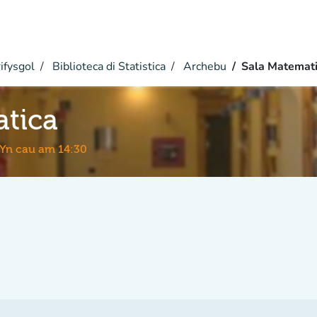
ifysgol
Biblioteca di Statistica
Archebu
Sala Matemat
atica
Yn cau am 14:30