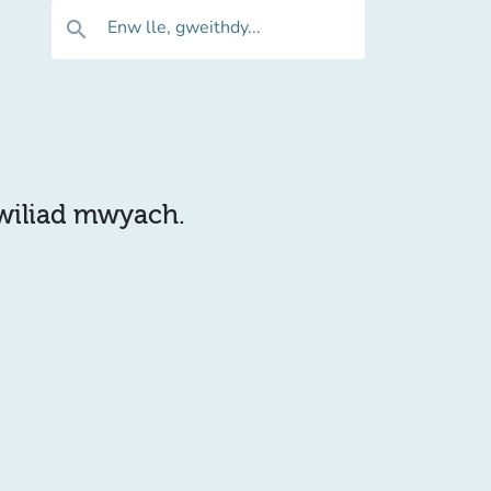
Enw lle, gweithdy...
search
hwiliad mwyach.