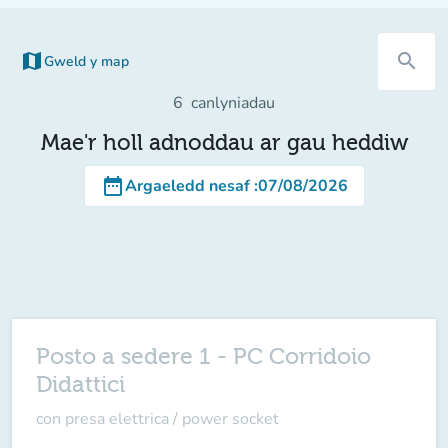
map
search
Gweld y map
6
canlyniadau
Mae'r holl adnoddau ar gau heddiw
date_range
Argaeledd nesaf
:
07/08/2026
Posto a sedere 1 - PC Corridoio
Didattici
con presa elettrica / power socket