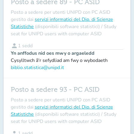
Posto a sedere 89 - PC ASID
Posto a sedere per utenti UNIPD con PC ASID
gestito dai
servizi informatici del Dip. di Scienze
Statistiche
(disponibili software statistici) /
Study
seat for UNIPD users with computer ASID
person
1
sedd
Yn anffodus nid oes mwy o argaeledd
Cysylltwch â'r sefydliad am fwy o wybodaeth
biblio.statistica@unipd.it
Posto a sedere 93 - PC ASID
Posto a sedere per utenti UNIPD con PC ASID
gestito dai
servizi informatici del Dip. di Scienze
Statistiche
(disponibili software statistici) /
Study
seat for UNIPD users with computer ASID
person
1
sedd