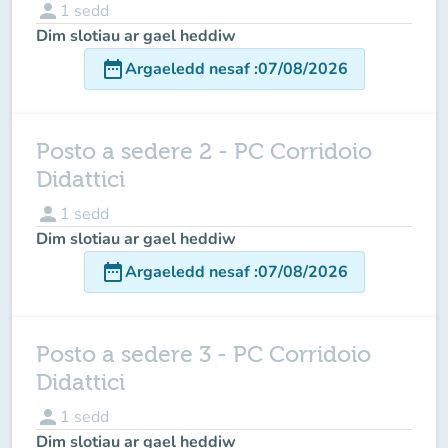
person
1
sedd
Dim slotiau ar gael heddiw
date_range
Argaeledd nesaf
:
07/08/2026
Posto a sedere 2 - PC Corridoio
Didattici
person
1
sedd
Dim slotiau ar gael heddiw
date_range
Argaeledd nesaf
:
07/08/2026
Posto a sedere 3 - PC Corridoio
Didattici
person
1
sedd
Dim slotiau ar gael heddiw