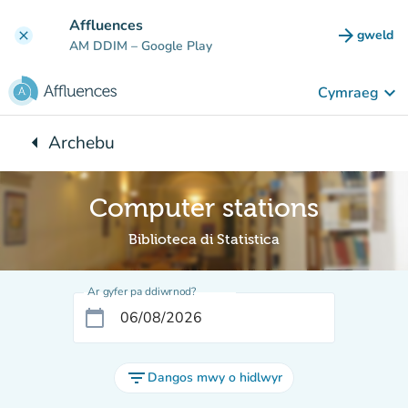
Mynd i'r prif gynnwys
Affluences
arrow_forward
gweld
clear
(tab n
AM DDIM
– Google Play
keyboard_arrow_down
Cymraeg
arrow_left
Archebu
Yn ôl i:
Computer stations
Biblioteca di Statistica
Ar gyfer pa ddiwrnod?
calendar_today
filter_list
Dangos mwy o hidlwyr