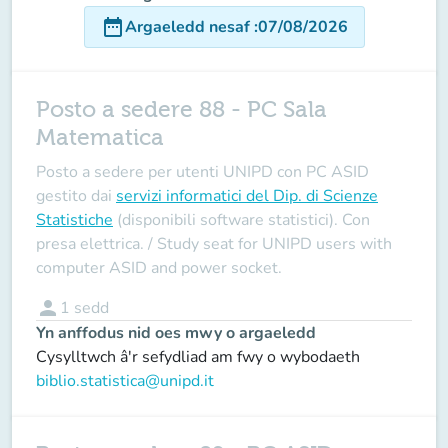
date_range
Argaeledd nesaf
:
07/08/2026
Posto a sedere 88 - PC Sala
Matematica
Posto a sedere per utenti UNIPD con PC ASID
gestito dai
servizi informatici del Dip. di Scienze
Statistiche
(disponibili software statistici). Con
presa elettrica. /
Study seat for UNIPD users with
computer ASID and
power socket.
person
1
sedd
Yn anffodus nid oes mwy o argaeledd
Cysylltwch â'r sefydliad am fwy o wybodaeth
biblio.statistica@unipd.it