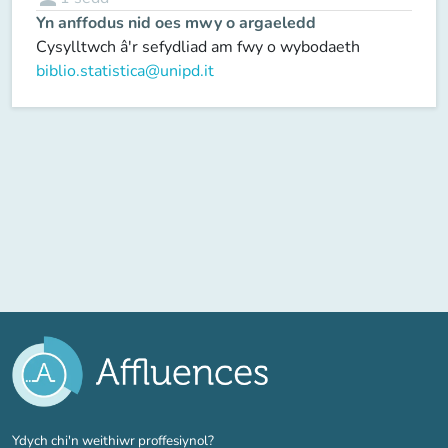
Yn anffodus nid oes mwy o argaeledd
Cysylltwch â'r sefydliad am fwy o wybodaeth
biblio.statistica@unipd.it
(tab newydd)
Ydych chi'n weithiwr proffesiynol?