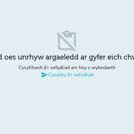
content_paste_off
d oes unrhyw argaeledd ar gyfer eich c
Cysylltwch â'r sefydliad am fwy o wybodaeth
send
Cysylltu â'r sefydliad