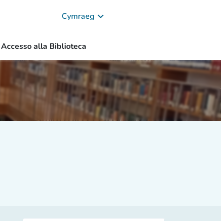
keyboard_arrow_down
Cymraeg
Accesso alla Biblioteca