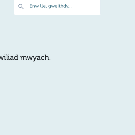
Enw lle, gweithdy...
search
hwiliad mwyach.