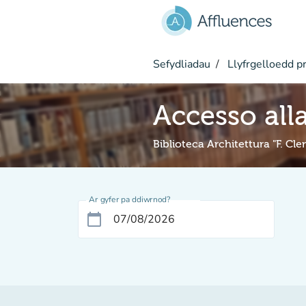
Mynd i'r prif gynnwys
Sefydliadau
Llyfrgelloedd pr
Accesso alla
Biblioteca Architettura "F. Cl
Ar gyfer pa ddiwrnod?
calendar_today