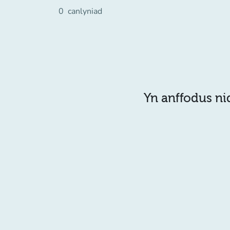
0
canlyniad
Yn anffodus ni