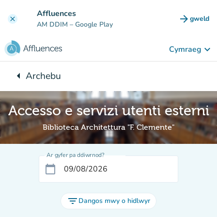
Mynd i'r prif gynnwys
Affluences
arrow_forward
gweld
clear
(tab n
AM DDIM
– Google Play
keyboard_arrow_down
Cymraeg
arrow_left
Archebu
Yn ôl i:
Accesso e servizi utenti esterni
Biblioteca Architettura "F. Clemente"
Ar gyfer pa ddiwrnod?
calendar_today
filter_list
Dangos mwy o hidlwyr