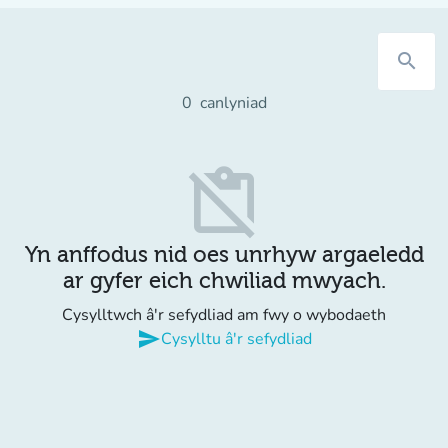
search
0
canlyniad
content_paste_off
Yn anffodus nid oes unrhyw argaeledd
ar gyfer eich chwiliad mwyach.
Cysylltwch â'r sefydliad am fwy o wybodaeth
send
Cysylltu â'r sefydliad