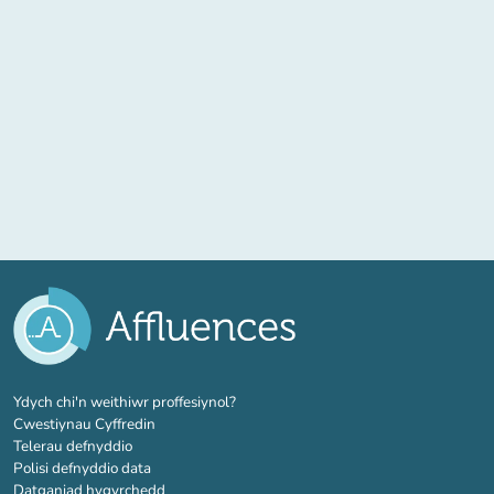
(tab newydd)
Ydych chi'n weithiwr proffesiynol?
Cwestiynau Cyffredin
Telerau defnyddio
Polisi defnyddio data
Datganiad hygyrchedd