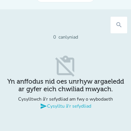
search
0
canlyniad
content_paste_off
Yn anffodus nid oes unrhyw argaeledd
ar gyfer eich chwiliad mwyach.
Cysylltwch â'r sefydliad am fwy o wybodaeth
send
Cysylltu â'r sefydliad