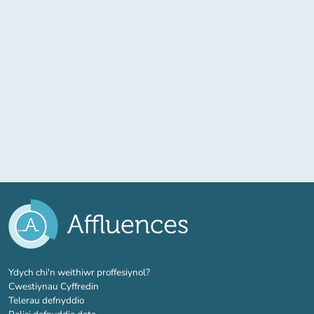
(tab newydd)
Ydych chi'n weithiwr proffesiynol?
Cwestiynau Cyffredin
Telerau defnyddio