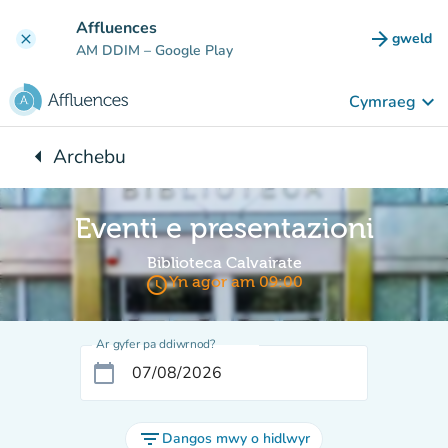
Mynd i'r prif gynnwys
Affluences
arrow_forward
gweld
clear
(tab n
AM DDIM
– Google Play
keyboard_arrow_down
Cymraeg
arrow_left
Archebu
Yn ôl i:
Eventi e presentazioni
Biblioteca Calvairate
access_time
Yn agor am 09:00
Ar gyfer pa ddiwrnod?
calendar_today
filter_list
Dangos mwy o hidlwyr