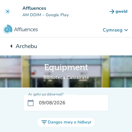
Mynd i'r prif gynnwys
Affluences
arrow_forward
gweld
clear
(tab n
AM DDIM
– Google Play
keyboard_arrow_down
Cymraeg
arrow_left
Archebu
Yn ôl i:
Equipment
Biblioteca Calvairate
Ar gyfer pa ddiwrnod?
calendar_today
filter_list
Dangos mwy o hidlwyr