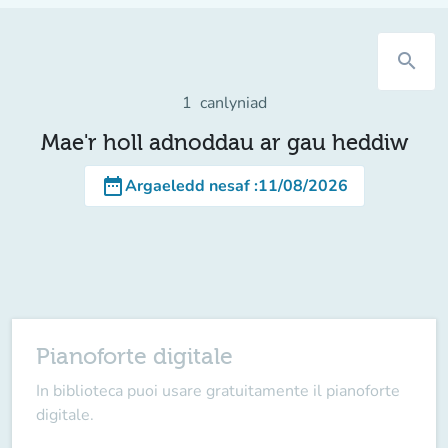
search
1
canlyniad
Mae'r holl adnoddau ar gau heddiw
date_range
Argaeledd nesaf
:
11/08/2026
Pianoforte digitale
In biblioteca puoi usare gratuitamente il pianoforte
digitale.