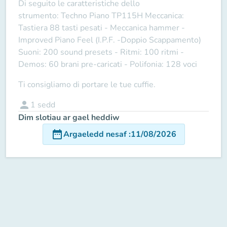
Di seguito le caratteristiche dello
strumento:
Techno Piano TP115H
Meccanica:
Tastiera 88 tasti pesati - Meccanica hammer -
Improved Piano Feel (I.P.F. -Doppio Scappamento)
Suoni: 200 sound presets - Ritmi: 100 ritmi -
Demos: 60 brani pre-caricati - Polifonia: 128 voci
Ti consigliamo di portare le tue cuffie.
person
1
sedd
Dim slotiau ar gael heddiw
date_range
Argaeledd nesaf
:
11/08/2026