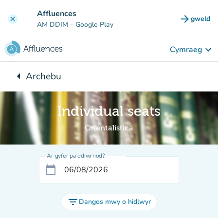
Mynd i'r prif gynnwys
Affluences
arrow_forward
gweld
clear
(tab n
AM DDIM
– Google Play
keyboard_arrow_down
Cymraeg
arrow_left
Archebu
Yn ôl i:
Individual seats
Orientalistica
Ar gyfer pa ddiwrnod?
calendar_today
filter_list
Dangos mwy o hidlwyr