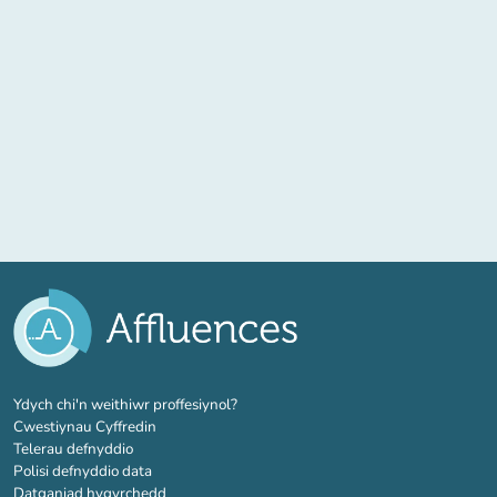
(tab newydd)
Ydych chi'n weithiwr proffesiynol?
Cwestiynau Cyffredin
Telerau defnyddio
Polisi defnyddio data
Datganiad hygyrchedd