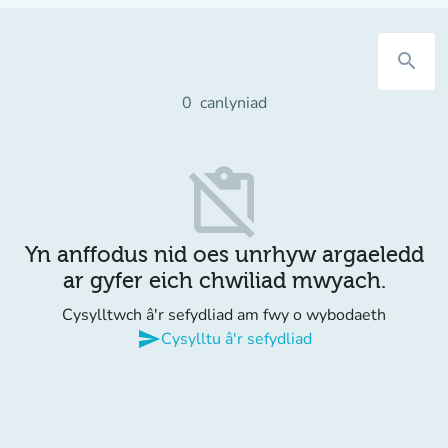
search
0
canlyniad
content_paste_off
Yn anffodus nid oes unrhyw argaeledd
ar gyfer eich chwiliad mwyach.
Cysylltwch â'r sefydliad am fwy o wybodaeth
send
Cysylltu â'r sefydliad