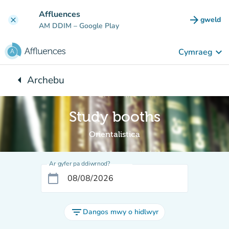
Mynd i'r prif gynnwys
Affluences
arrow_forward
gweld
clear
(tab n
AM DDIM
– Google Play
keyboard_arrow_down
Cymraeg
arrow_left
Archebu
Yn ôl i:
Study booths
Orientalistica
Ar gyfer pa ddiwrnod?
calendar_today
filter_list
Dangos mwy o hidlwyr