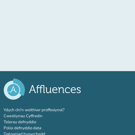
(tab newydd)
Ydych chi'n weithiwr proffesiynol?
Cwestiynau Cyffredin
Telerau defnyddio
Polisi defnyddio data
Datganiad hygyrchedd