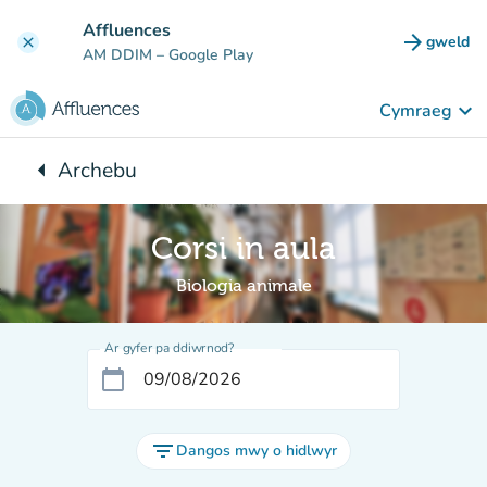
Mynd i'r prif gynnwys
Affluences
arrow_forward
gweld
clear
(tab n
AM DDIM
– Google Play
keyboard_arrow_down
Cymraeg
arrow_left
Archebu
Yn ôl i:
Corsi in aula
Biologia animale
Ar gyfer pa ddiwrnod?
calendar_today
filter_list
Dangos mwy o hidlwyr