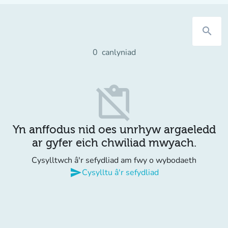
search
0
canlyniad
content_paste_off
Yn anffodus nid oes unrhyw argaeledd
ar gyfer eich chwiliad mwyach.
Cysylltwch â'r sefydliad am fwy o wybodaeth
send
Cysylltu â'r sefydliad