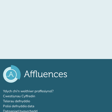
(tab newydd)
Ydych chi'n weithiwr proffesiynol?
Cwestiynau Cyffredin
Telerau defnyddio
Polisi defnyddio data
Datganiad hygyrchedd