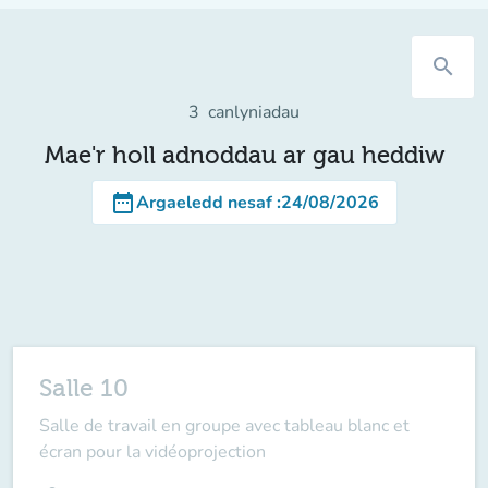
search
3
canlyniadau
Mae'r holl adnoddau ar gau heddiw
date_range
Argaeledd nesaf
:
24/08/2026
Salle 10
Salle de travail en groupe avec tableau blanc et
écran pour la vidéoprojection