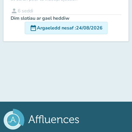
person
6
seddi
Dim slotiau ar gael heddiw
date_range
Argaeledd nesaf
:
24/08/2026