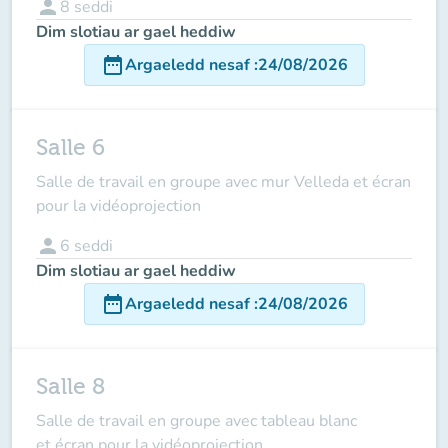
person
8
seddi
Dim slotiau ar gael heddiw
date_range
Argaeledd nesaf
:
24/08/2026
Salle 6
Salle de travail en groupe avec mur Velleda et écran
pour la vidéoprojection
person
6
seddi
Dim slotiau ar gael heddiw
date_range
Argaeledd nesaf
:
24/08/2026
Salle 8
Salle de travail en groupe avec tableau blanc
et écran pour la vidéoprojection