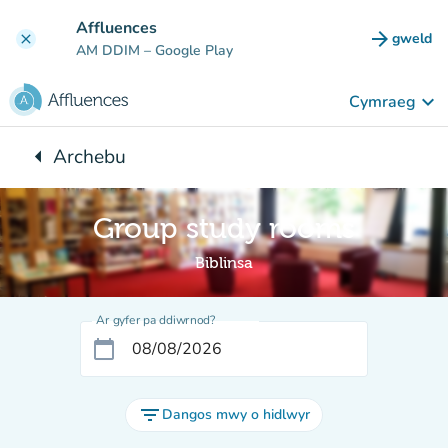
Mynd i'r prif gynnwys
Affluences
arrow_forward
gweld
clear
(tab n
AM DDIM
– Google Play
keyboard_arrow_down
Cymraeg
arrow_left
Archebu
Yn ôl i:
Group study rooms
Biblinsa
Ar gyfer pa ddiwrnod?
calendar_today
filter_list
Dangos mwy o hidlwyr