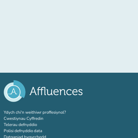
(tab newydd)
Ydych chi'n weithiwr proffesiynol?
Cwestiynau Cyffredin
Telerau defnyddio
Polisi defnyddio data
Datganiad hygyrchedd