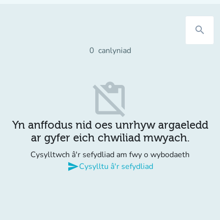
search
0
canlyniad
content_paste_off
Yn anffodus nid oes unrhyw argaeledd
ar gyfer eich chwiliad mwyach.
Cysylltwch â'r sefydliad am fwy o wybodaeth
send
Cysylltu â'r sefydliad