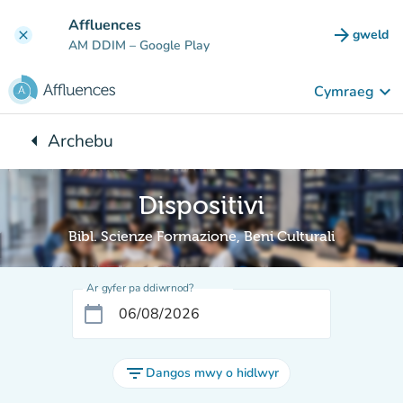
Mynd i'r prif gynnwys
Affluences
arrow_forward
gweld
clear
(tab n
AM DDIM
– Google Play
keyboard_arrow_down
Cymraeg
arrow_left
Archebu
Yn ôl i:
Dispositivi
Bibl. Scienze Formazione, Beni Culturali
Ar gyfer pa ddiwrnod?
calendar_today
filter_list
Dangos mwy o hidlwyr