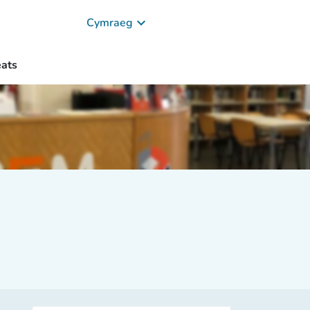
keyboard_arrow_down
Cymraeg
ats