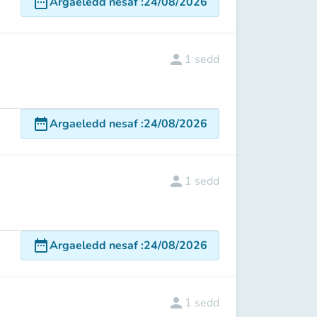
date_range
Argaeledd nesaf
:
24/08/2026
person
1
sedd
date_range
Argaeledd nesaf
:
24/08/2026
person
1
sedd
date_range
Argaeledd nesaf
:
24/08/2026
person
1
sedd