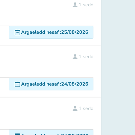
person
1
sedd
date_range
Argaeledd nesaf
:
25/08/2026
person
1
sedd
date_range
Argaeledd nesaf
:
24/08/2026
person
1
sedd