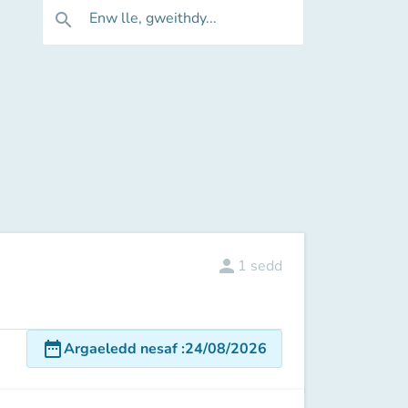
Enw lle, gweithdy...
search
person
1
sedd
date_range
Argaeledd nesaf
:
24/08/2026