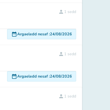
person
1
sedd
date_range
Argaeledd nesaf
:
24/08/2026
person
1
sedd
date_range
Argaeledd nesaf
:
24/08/2026
person
1
sedd