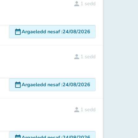
person
1
sedd
date_range
Argaeledd nesaf
:
24/08/2026
person
1
sedd
date_range
Argaeledd nesaf
:
24/08/2026
person
1
sedd
date_range
Argaeledd nesaf
:
24/08/2026