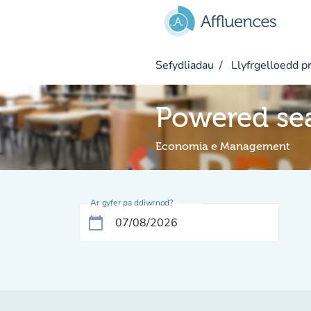
Mynd i'r prif gynnwys
Sefydliadau
Llyfrgelloedd pr
Powered se
Economia e Management
Ar gyfer pa ddiwrnod?
calendar_today