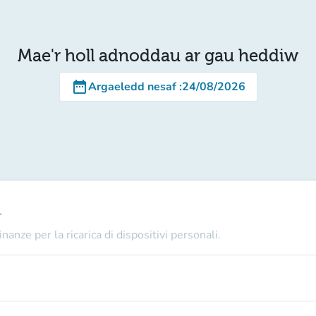
Mae'r holl adnoddau ar gau heddiw
date_range
Argaeledd nesaf
:
24/08/2026
1
nanze per la ricarica di dispositivi personali.