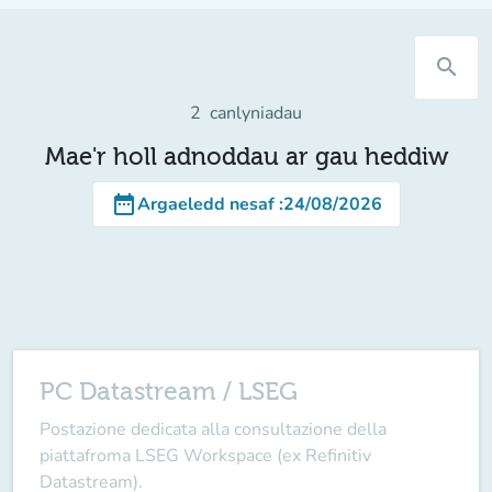
search
2
canlyniadau
Mae'r holl adnoddau ar gau heddiw
date_range
Argaeledd nesaf
:
24/08/2026
PC Datastream / LSEG
Postazione dedicata alla consultazione della
piattafroma LSEG Workspace (ex Refinitiv
Datastream).