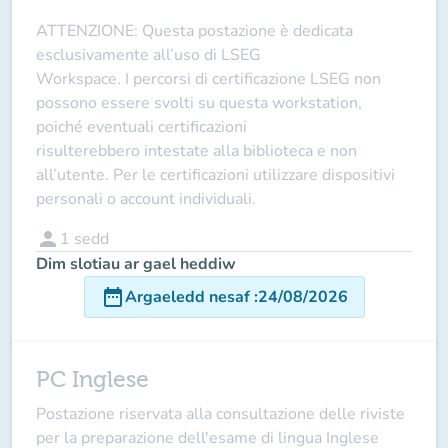
ATTENZIONE
: Questa postazione è dedicata
esclusivamente all’uso di
LSEG
Workspace
. I
percorsi di certificazione LSEG non
possono essere svolti su questa workstation
,
poiché eventuali certificazioni
risulterebbero
intestate alla biblioteca e non
all’utente
. Per le certificazioni utilizzare
dispositivi
personali o account individuali
.
person
1
sedd
Dim slotiau ar gael heddiw
date_range
Argaeledd nesaf
:
24/08/2026
PC Inglese
Postazione riservata alla consultazione delle riviste
per la preparazione dell'esame di lingua Inglese