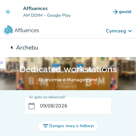
Mynd i'r prif gynnwys
Affluences
arrow_forward
gweld
clear
(tab n
AM DDIM
– Google Play
keyboard_arrow_down
Cymraeg
arrow_left
Archebu
Yn ôl i:
Dedicated workstations
Economia e Management
Ar gyfer pa ddiwrnod?
calendar_today
filter_list
Dangos mwy o hidlwyr