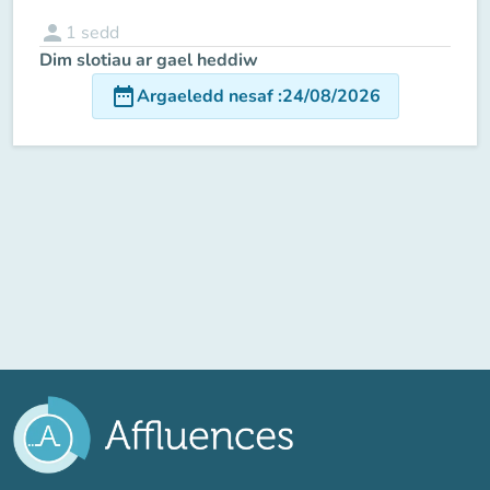
person
1
sedd
Dim slotiau ar gael heddiw
date_range
Argaeledd nesaf
:
24/08/2026