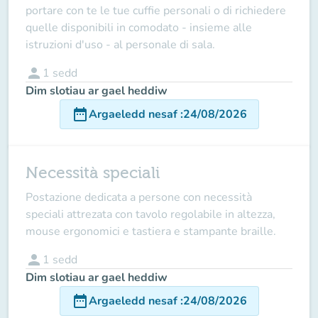
portare con te le tue cuffie personali o di richiedere
quelle disponibili in comodato - insieme alle
istruzioni d'uso - al personale di sala.
person
1
sedd
Dim slotiau ar gael heddiw
date_range
Argaeledd nesaf
:
24/08/2026
Necessità speciali
Postazione dedicata a persone con necessità
speciali attrezata con tavolo regolabile in altezza,
mouse ergonomici e tastiera e stampante braille.
person
1
sedd
Dim slotiau ar gael heddiw
date_range
Argaeledd nesaf
:
24/08/2026