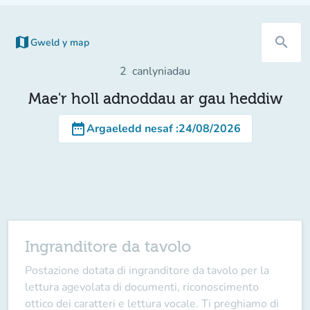
map
search
Gweld y map
(tab newydd)
2
canlyniadau
Mae'r holl adnoddau ar gau heddiw
date_range
Argaeledd nesaf
:
24/08/2026
Ingranditore da tavolo
Postazione dotata di ingranditore da tavolo per la
lettura agevolata di documenti, riconoscimento
ottico dei caratteri e lettura vocale. Ti preghiamo di