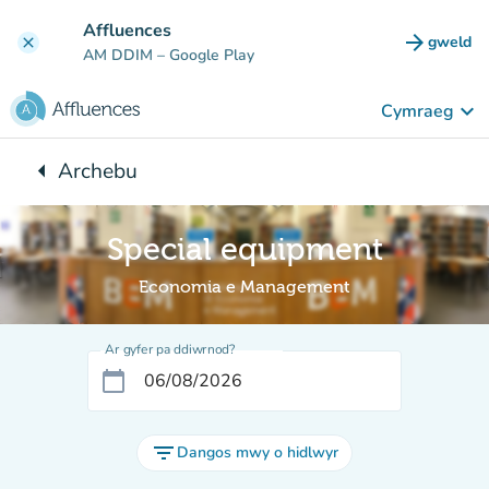
Mynd i'r prif gynnwys
Affluences
arrow_forward
gweld
clear
(tab n
AM DDIM
– Google Play
keyboard_arrow_down
Cymraeg
arrow_left
Archebu
Yn ôl i:
Special equipment
Economia e Management
Ar gyfer pa ddiwrnod?
calendar_today
filter_list
Dangos mwy o hidlwyr