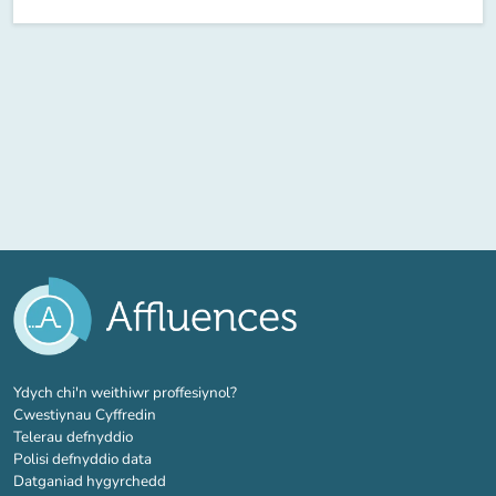
(tab newydd)
Ydych chi'n weithiwr proffesiynol?
Cwestiynau Cyffredin
Telerau defnyddio
Polisi defnyddio data
Datganiad hygyrchedd