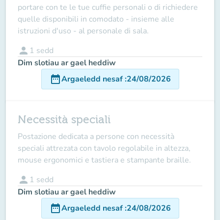
portare con te le tue cuffie personali o di richiedere
quelle disponibili in comodato - insieme alle
istruzioni d'uso - al personale di sala.
person
1
sedd
Dim slotiau ar gael heddiw
date_range
Argaeledd nesaf
:
24/08/2026
Necessità speciali
Postazione dedicata a persone con necessità
speciali attrezata con tavolo regolabile in altezza,
mouse ergonomici e tastiera e stampante braille.
person
1
sedd
Dim slotiau ar gael heddiw
date_range
Argaeledd nesaf
:
24/08/2026