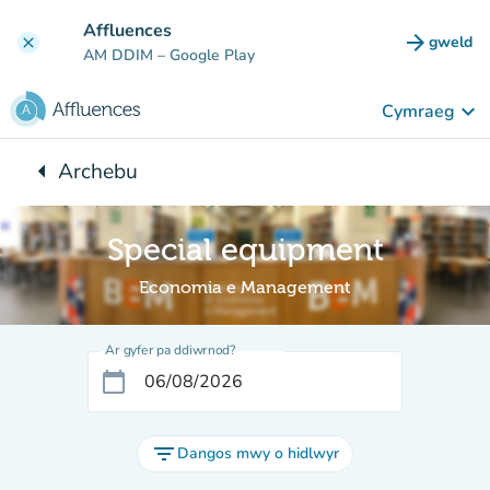
Mynd i'r prif gynnwys
Affluences
arrow_forward
gweld
clear
(tab n
AM DDIM
– Google Play
keyboard_arrow_down
Cymraeg
arrow_left
Archebu
Yn ôl i:
Special equipment
Economia e Management
Ar gyfer pa ddiwrnod?
calendar_today
filter_list
Dangos mwy o hidlwyr