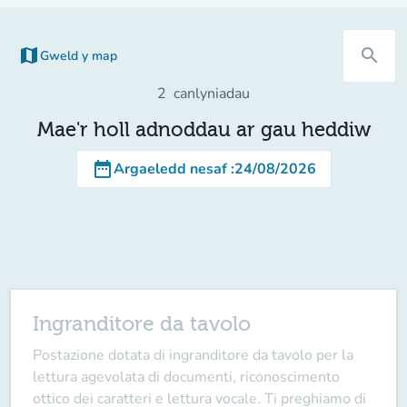
map
search
Gweld y map
(tab newydd)
2
canlyniadau
Mae'r holl adnoddau ar gau heddiw
date_range
Argaeledd nesaf
:
24/08/2026
Ingranditore da tavolo
Postazione dotata di ingranditore da tavolo per la
lettura agevolata di documenti, riconoscimento
ottico dei caratteri e lettura vocale. Ti preghiamo di