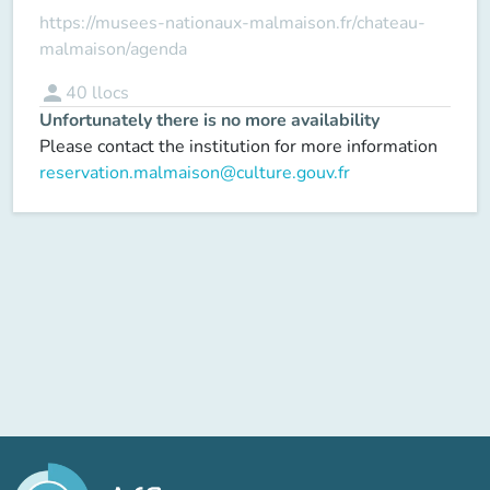
https://musees-nationaux-malmaison.fr/chateau-
malmaison/agenda
person
40
llocs
Unfortunately there is no more availability
Please contact the institution for more information
reservation.malmaison@culture.gouv.fr