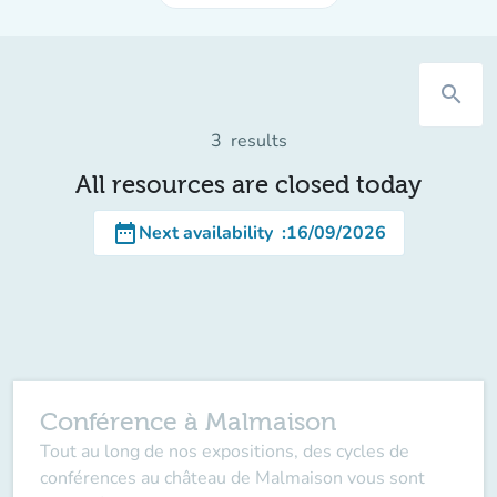
search
3
results
All resources are closed today
date_range
Next availability
:
16/09/2026
Conférence à Malmaison
Tout au long de nos expositions, des cycles de
conférences au château de Malmaison vous sont