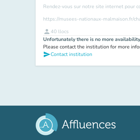
Rendez-vous sur notre site internet pour c
https://musees-nationaux-malmaison.fr/c
person
40
llocs
Unfortunately there is no more availabilit
Please contact the institution for more inf
send
Contact institution