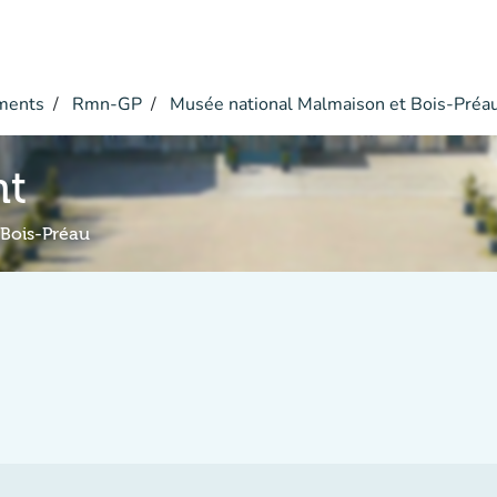
ments
Rmn-GP
Musée national Malmaison et Bois-Préa
nt
 Bois-Préau