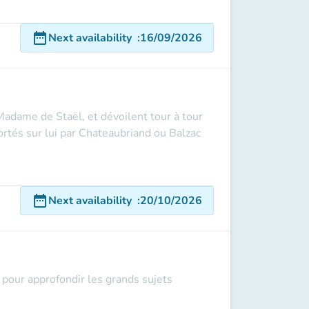
date_range
Next availability
:
16/09/2026
adame de Staël, et dévoilent tour à tour
rtés sur lui par Chateaubriand ou Balzac
date_range
Next availability
:
20/10/2026
pour approfondir les grands sujets