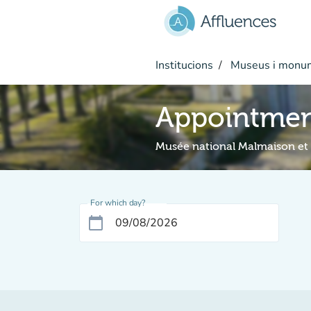
Go to main content
Institucions
Museus i monu
Appointme
Musée national Malmaison et
For which day?
calendar_today