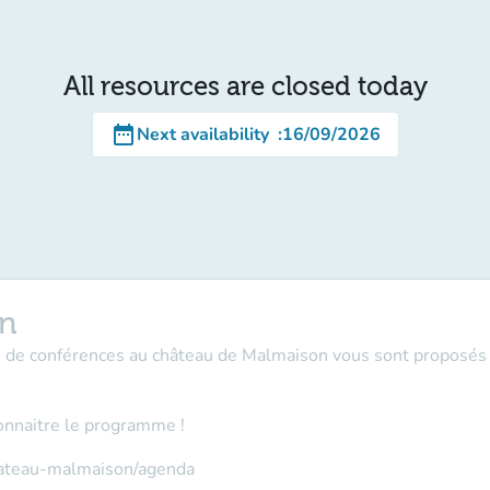
All resources are closed today
date_range
Next availability
:
16/09/2026
on
es de conférences au château de Malmaison vous sont proposés 
onnaitre le programme !
hateau-malmaison/agenda