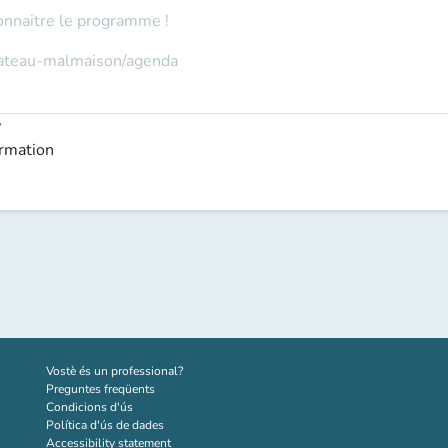
onnaitre le programme !
hateau-malmaison/agenda
y
ormation
(new tab)
Vostè és un professional?
Preguntes freqüents
Condicions d'ús
Política d'ús de dades
Accessibility statement