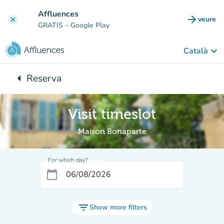
Go to main content
Affluences
arrow_forward
veure
clear
(new t
GRATIS
– Google Play
keyboard_arrow_down
Català
arrow_left
Reserva
Back to:
Visit timeslot
Maison Bonaparte
For which day?
calendar_today
filter_list
Show more filters