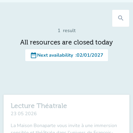
search
1
result
All resources are closed today
date_range
Next availability
:
02/01/2027
Lecture Théatrale
23 05 2026
La Maison Bonaparte vous invite à une immersion
sensible et théâtrale dans l’univers de François-