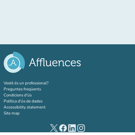
(new tab)
Vostè és un professional?
Preguntes freqüents
Condicions d'ús
Política d'ús de dades
Accessibility statement
Site map
(new tab)
(new tab)
(new tab)
(new tab)