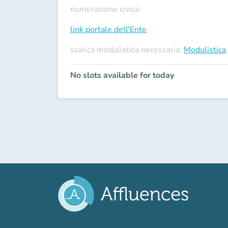
numerazione civica.
link portale dell'Ente
scarica modulistica necessaria:
Modulistica
No slots available for today