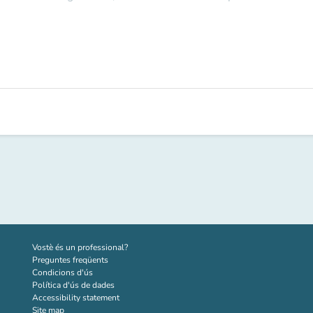
(new tab)
Vostè és un professional?
Preguntes freqüents
Condicions d'ús
Política d'ús de dades
Accessibility statement
Site map