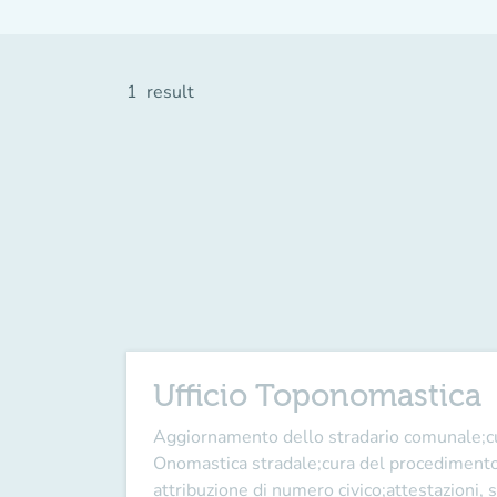
1
result
Ufficio Toponomastica
Aggiornamento dello stradario comunale;c
Onomastica stradale;cura del procedimento di
attribuzione di numero civico;attestazioni, s