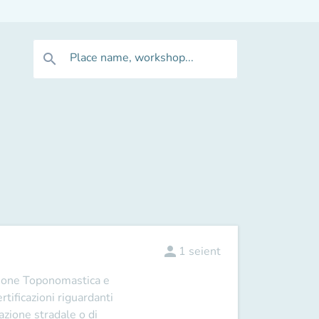
Place name, workshop...
search
person
1
seient
sione Toponomastica e
rtificazioni riguardanti
nazione stradale o di