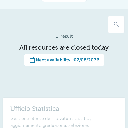
search
1
result
All resources are closed today
date_range
Next availability
:
07/08/2026
Ufficio Statistica
Gestione elenco dei rilevatori statistici,
aggiornamento graduatoria, selezione,