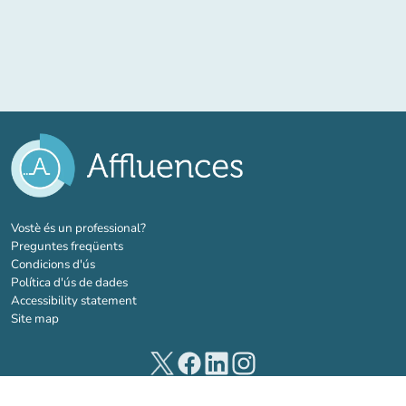
(new tab)
Vostè és un professional?
Preguntes freqüents
Condicions d'ús
Política d'ús de dades
Accessibility statement
Site map
(new tab)
(new tab)
(new tab)
(new tab)