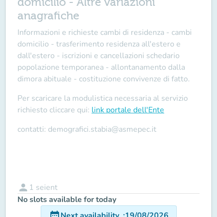
domicilio - Altre variazioni
anagrafiche
Informazioni e richieste cambi di residenza - cambi
domicilio - trasferimento residenza all'estero e
dall'estero - iscrizioni e cancellazioni schedario
popolazione temporanea - allontanamento dalla
dimora abituale - costituzione convivenze di fatto.
Per scaricare la modulistica necessaria al servizio
richiesto cliccare qui:
link portale dell'Ente
contatti: demografici.stabia@asmepec.it
person
1
seient
No slots available for today
date_range
Next availability
:
19/08/2026