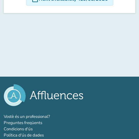
(new tab)
Vostè és un professional?
Preguntes freqüents
Condicions d'ús
Política d'ús de dades