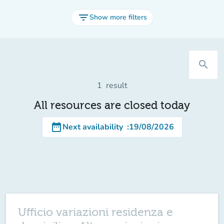
filter_list
Show more filters
search
1
result
All resources are closed today
date_range
Next availability
:
19/08/2026
Ufficio variazioni residenza e