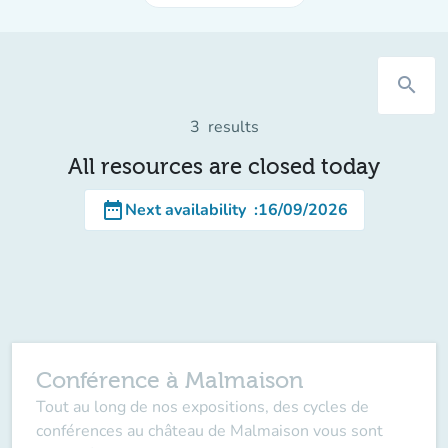
search
3
results
All resources are closed today
date_range
Next availability
:
16/09/2026
Conférence à Malmaison
Tout au long de nos expositions, des cycles de
conférences au château de Malmaison vous sont