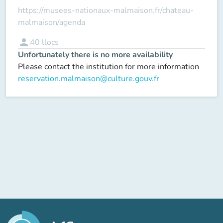
https://musees-nationaux-malmaison.fr/chateau-
malmaison/agenda
person
40
llocs
Unfortunately there is no more availability
Please contact the institution for more information
reservation.malmaison@culture.gouv.fr