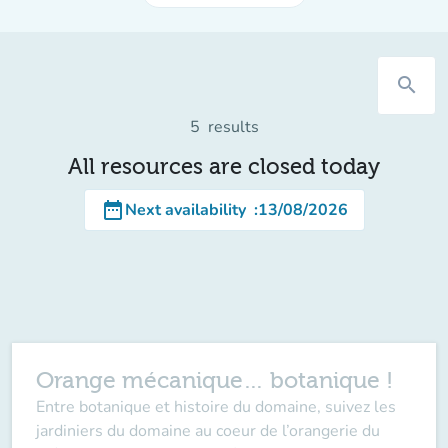
search
5
results
All resources are closed today
date_range
Next availability
:
13/08/2026
Orange mécanique… botanique !
Entre botanique et histoire du domaine, suivez les
jardiniers du domaine au coeur de l’orangerie du