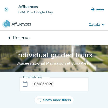
Go to main content
Affluences
arrow_forward
veure
clear
(new t
GRATIS
– Google Play
keyboard_arrow_down
Català
arrow_left
Reserva
Back to:
Individual guided tours
Musée national Malmaison et Bois-Préau
For which day?
calendar_today
filter_list
Show more filters