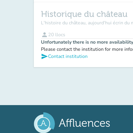
Historique du château
L'histoire du château, aujourd'hui écrin du 
person
20
llocs
Unfortunately there is no more availabilit
Please contact the institution for more inf
send
Contact institution