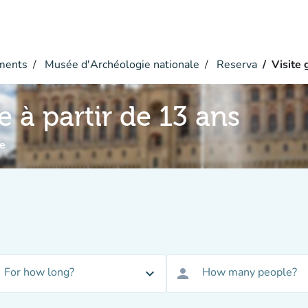
ments
Musée d'Archéologie nationale
Reserva
Visite 
e à partir de 13 ans
e
For how long?
How many people?
expand_more
person