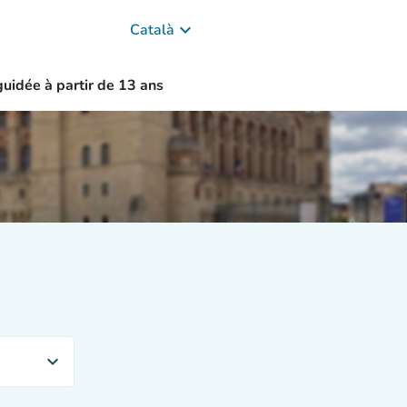
keyboard_arrow_down
Català
guidée à partir de 13 ans
expand_more