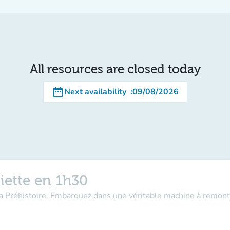
All resources are closed today
date_range
Next availability
:
09/08/2026
iette en 1h30
la Préhistoire. Embarquez dans une véritable machine à remont