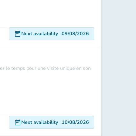
date_range
Next availability
:
09/08/2026
er le temps pour une visite unique en son
date_range
Next availability
:
10/08/2026