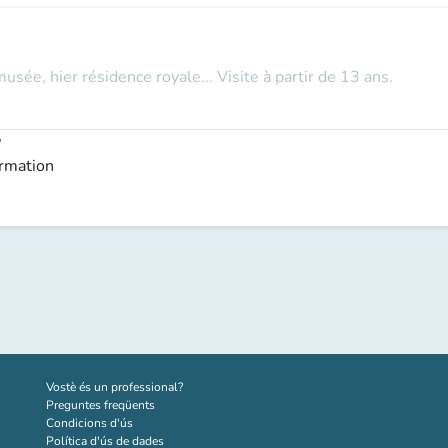
musée, hier résidence royale... Visite à partir de 13 ans.
y
ormation
(new tab)
Vostè és un professional?
Preguntes freqüents
Condicions d'ús
Política d'ús de dades