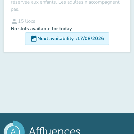
réservée aux enfants. Les adultes n'accompagnent
pas.
person
15
llocs
No slots available for today
date_range
Next availability
:
17/08/2026