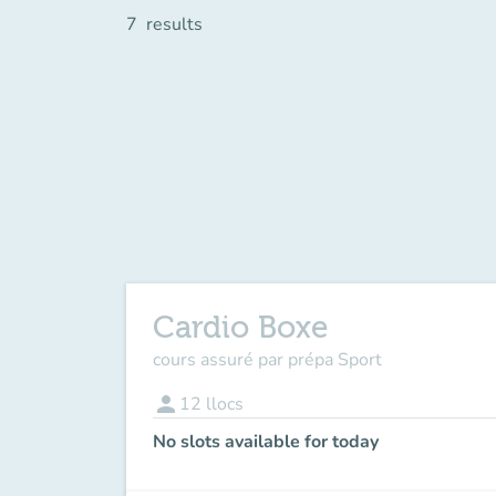
7
results
Cardio Boxe
cours assuré par prépa Sport
person
12
llocs
No slots available for today