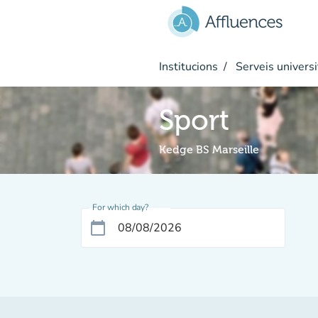
Go to main content
Institucions
Serveis universi
Sport
Kedge BS Marseille
For which day?
calendar_today