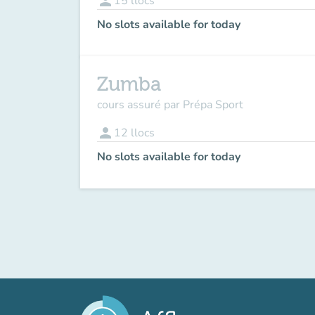
person
15
llocs
No slots available for today
Zumba
cours assuré par Prépa Sport
person
12
llocs
No slots available for today