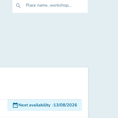
Place name, workshop...
search
date_range
Next availability
:
13/08/2026