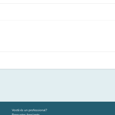
(new tab)
Vostè és un professional?
Preguntes freqüents