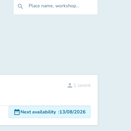
Place name, workshop...
search
person
1
seient
date_range
Next availability
:
13/08/2026