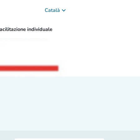
keyboard_arrow_down
Català
acilitazione individuale