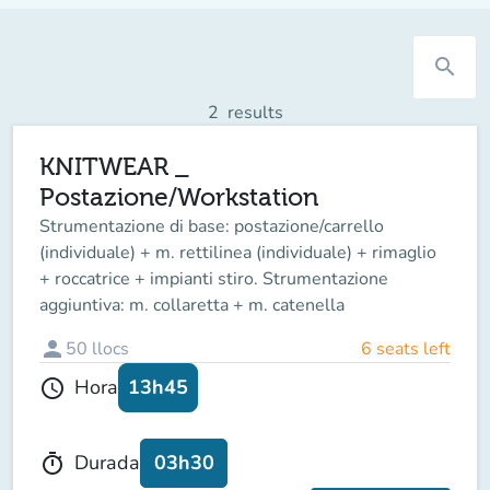
search
2
results
KNITWEAR _
Postazione/Workstation
Strumentazione di base: postazione/carrello
(individuale) + m. rettilinea (individuale) + rimaglio
+ roccatrice + impianti stiro. Strumentazione
aggiuntiva: m. collaretta + m. catenella
person
50
llocs
6 seats left
13h45
Hora
schedule
03h30
Durada
timer