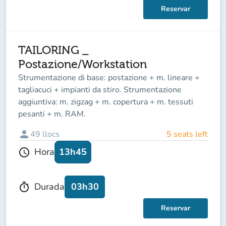
Reservar
TAILORING _
Postazione/Workstation
Strumentazione di base: postazione + m. lineare +
tagliacuci + impianti da stiro. Strumentazione
aggiuntiva: m. zigzag + m. copertura + m. tessuti
pesanti + m. RAM.
person
49
llocs
5 seats left
13h45
Hora
schedule
03h30
Durada
timer
Reservar