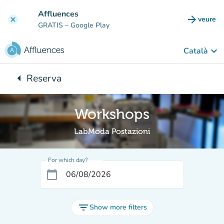
Go to main content
Affluences
arrow_forward
veure
clear
(new t
GRATIS
– Google Play
keyboard_arrow_down
Català
arrow_left
Reserva
Back to:
Workshops
LabModa Postazioni
For which day?
calendar_today
filter_list
Show more filters