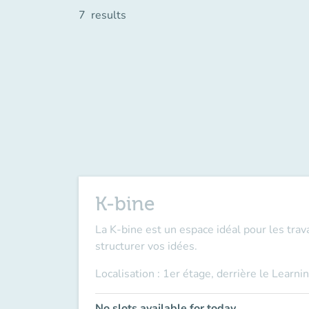
7
results
K-bine
La K-bine est un espace idéal pour les trav
structurer vos idées.
Localisation : 1er étage, derrière le Learni
No slots available for today