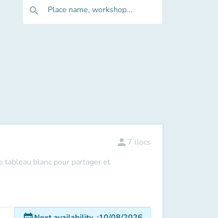
Place name, workshop...
search
person
7
llocs
le tableau blanc pour partager et
date_range
Next availability
:
10/08/2026