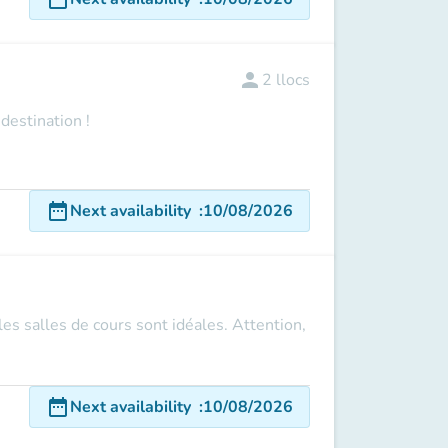
person
2
llocs
destination !
date_range
Next availability
:
10/08/2026
s salles de cours sont idéales. Attention,
date_range
Next availability
:
10/08/2026