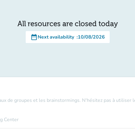
All resources are closed today
date_range
Next availability
:
10/08/2026
aux de groupes et les brainstormings. N'hésitez pas à utiliser 
ng Center