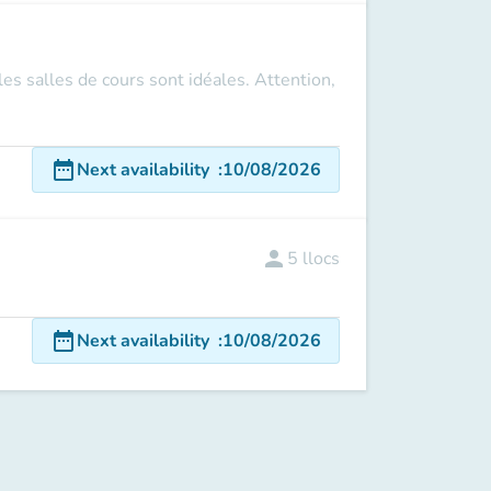
s salles de cours sont idéales. Attention,
date_range
Next availability
:
10/08/2026
person
5
llocs
date_range
Next availability
:
10/08/2026