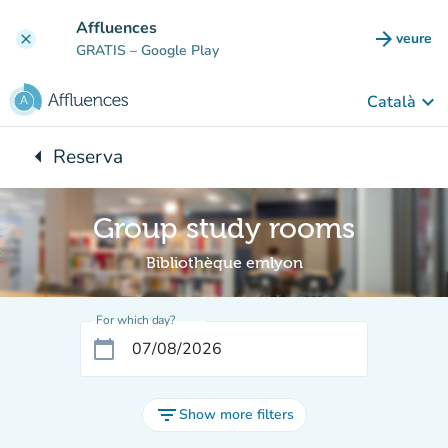
Go to main content
Affluences
arrow_forward
veure
clear
(new t
GRATIS
– Google Play
keyboard_arrow_down
Català
arrow_left
Reserva
Back to:
Group study rooms
Bibliothèque emlyon
For which day?
calendar_today
filter_list
Show more filters