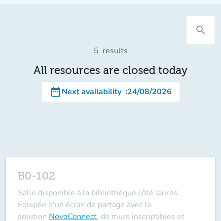
search
5
results
All resources are closed today
date_range
Next availability
:
24/08/2026
B0-102
Salle disponible à la bibliothèque côté Jaurès.
Equipée d'un écran de partage avec la
solution
NovoConnect
, de murs inscriptibles et