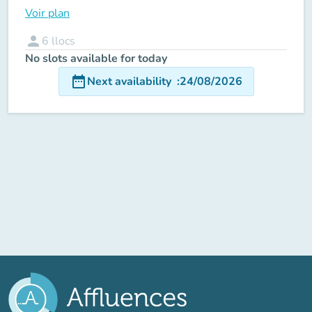
Voir plan
person
6
llocs
No slots available for today
date_range
Next availability
:
24/08/2026