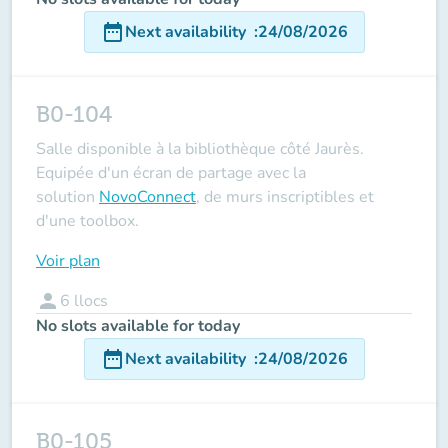
date_range
Next availability
:
24/08/2026
B0-104
Salle disponible à la bibliothèque côté Jaurès.
Equipée d'un écran de partage avec la
solution
NovoConnect
, de murs inscriptibles et
d'une toolbox.
Voir plan
person
6
llocs
No slots available for today
date_range
Next availability
:
24/08/2026
B0-105