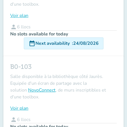
d'une toolbox.
Voir plan
person
6
llocs
No slots available for today
date_range
Next availability
:
24/08/2026
B0-103
Salle disponible à la bibliothèque côté Jaurès.
Equipée d'un écran de partage avec la
solution
NovoConnect
, de murs inscriptibles et
d'une toolbox.
Voir plan
person
6
llocs
No slots available for today