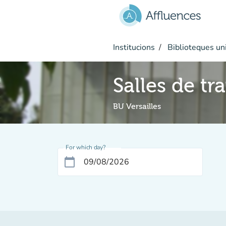
Go to main content
Institucions
Biblioteques uni
Salles de tr
BU Versailles
For which day?
calendar_today