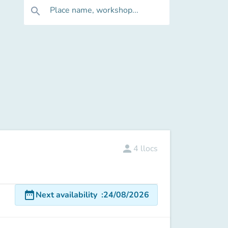
Place name, workshop...
search
person
4
llocs
date_range
Next availability
:
24/08/2026