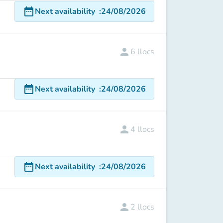
date_range
Next availability
:
24/08/2026
person
6
llocs
date_range
Next availability
:
24/08/2026
person
4
llocs
date_range
Next availability
:
24/08/2026
person
2
llocs