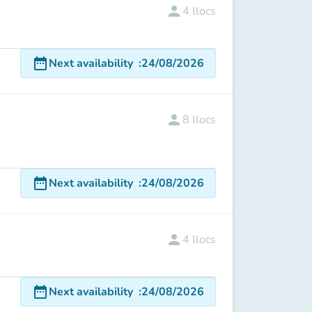
person
4
llocs
date_range
Next availability
:
24/08/2026
person
8
llocs
date_range
Next availability
:
24/08/2026
person
4
llocs
date_range
Next availability
:
24/08/2026