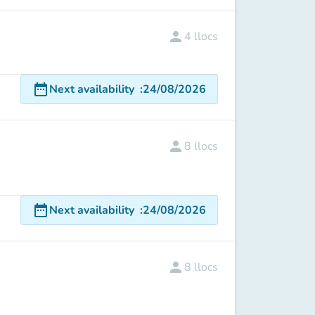
person
4
llocs
date_range
Next availability
:
24/08/2026
person
8
llocs
date_range
Next availability
:
24/08/2026
person
8
llocs