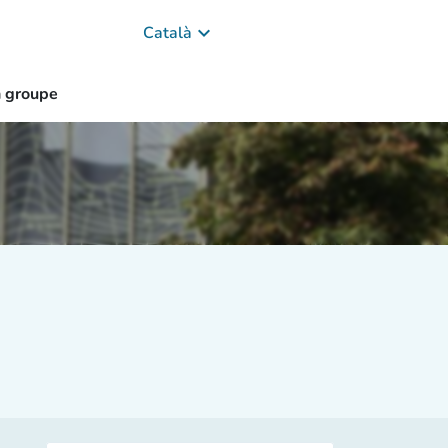
keyboard_arrow_down
Català
n groupe