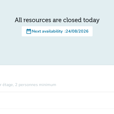
All resources are closed today
date_range
Next availability
:
24/08/2026
 1er étage, 2 personnes minimum