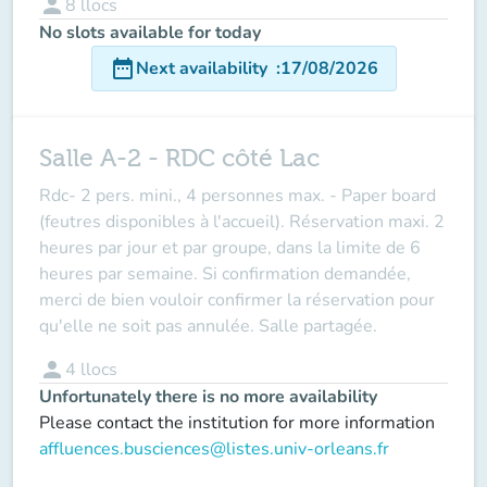
person
8
llocs
No slots available for today
date_range
Next availability
:
17/08/2026
Salle A-2 - RDC côté Lac
Rdc-
2 pers. mini., 4 personnes max.
- Paper board
(feutres disponibles à l'accueil). Réservation maxi. 2
heures par jour et par groupe, dans la limite de 6
heures par semaine. Si confirmation demandée,
merci de bien vouloir confirmer la réservation pour
qu'elle ne soit pas annulée. Salle partagée.
person
4
llocs
Unfortunately there is no more availability
Please contact the institution for more information
affluences.busciences@listes.univ-orleans.fr