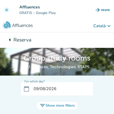
Go to main content
Affluences
arrow_forward
veure
clear
(new t
GRATIS
– Google Play
keyboard_arrow_down
Català
arrow_left
Reserva
Back to:
Group study rooms
BU Sciences, Technologies, STAPS
For which day?
calendar_today
filter_list
Show more filters